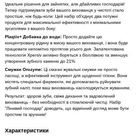
Ідеальне рішення для зайнятих, але дбайливих господарів!
Тепер підтримувати зуби вашого вихованця у чистоті стало
простіше, ніж будь-коли. Цей набір об'єднує два потужні
продукти для максимальної ефективності з мінімальними
зусиллями з вашого боку:
Plaqtiv+ Добавка до води:
Просто додайте цю
концентровану рідину в миску вашого вихованця, і вона буде
працювати непомітно протягом усього дня. Запатентована
технологія Xpersiv активно бореться з біоплівкою та зменшує
утворення зубного каменю до 21%.
Смужки Orozyme:
Ці смачні жувальні смужки не просто
ласощі, а ефективний інструмент для щоденної гігієни. Вони
містять спеціальні ферменти, які допомагають руйнувати
зубний наліт, поки ваш вихованець насолоджується жуванням.
Результат: здорові зуби, свіже дихання та задоволений
вихованець - без необхідності в стомлюючій чистці. Набір
"Лінивий господар" доводить, що відмінний догляд може бути
простим та зручним!
Характеристики