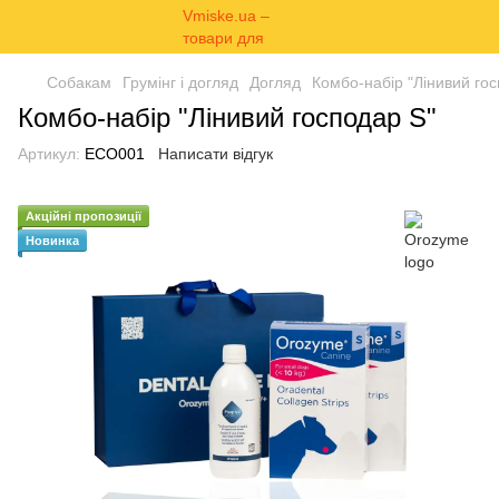
Собакам
Грумінг і догляд
Догляд
Комбо-набір "Лінивий гос
Комбо-набір "Лінивий господар S"
Артикул:
ECO001
Написати відгук
Акційні пропозиції
Новинка