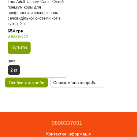
Lara Adult Urinary Care - Сухий
преміум корм для
профілактики захворювань
сечовидільної системи котів,
курка, 2 кг
654 грн
В наявності
Купити
Вага
2 кг
Особливі потреби
Сечокам’яна хвороба
0800337031
Контактна інформація