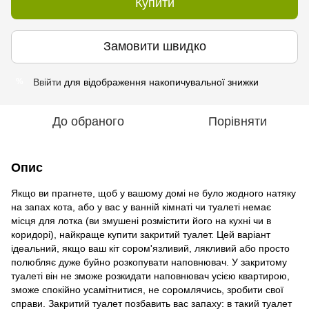
Купити
Замовити швидко
Ввійти
для відображення накопичувальної знижки
%
До обраного
Порівняти
Опис
Якщо ви прагнете, щоб у вашому домі не було жодного натяку
на запах кота, або у вас у ванній кімнаті чи туалеті немає
місця для лотка (ви змушені розмістити його на кухні чи в
коридорі), найкраще купити закритий туалет. Цей варіант
ідеальний, якщо ваш кіт сором'язливий, лякливий або просто
полюбляє дуже буйно розкопувати наповнювач. У закритому
туалеті він не зможе розкидати наповнювач усією квартирою,
зможе спокійно усамітнитися, не соромлячись, зробити свої
справи. Закритий туалет позбавить вас запаху: в такий туалет