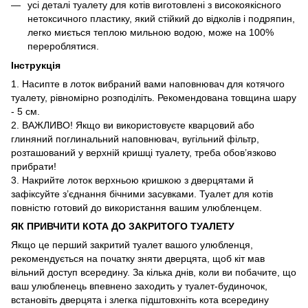
усі деталі туалету для котів виготовлені з високоякісного
нетоксичного пластику, який стійкий до відколів і подряпин,
легко миється теплою мильною водою, може на 100%
перероблятися.
Інструкція
1. Насипте в лоток вибраний вами наповнювач для котячого
туалету, рівномірно розподіліть. Рекомендована товщина шару
- 5 см.
2. ВАЖЛИВО! Якщо ви використовуєте кварцовий або
глиняний поглинальний наповнювач, вугільний фільтр,
розташований у верхній кришці туалету, треба обов’язково
прибрати!
3. Накрийте лоток верхньою кришкою з дверцятами й
зафіксуйте з’єднання бічними засувками. Туалет для котів
повністю готовий до використання вашим улюбленцем.
ЯК ПРИВЧИТИ КОТА ДО ЗАКРИТОГО ТУАЛЕТУ
Якщо це перший закритий туалет вашого улюбленця,
рекомендується на початку зняти дверцята, щоб кіт мав
вільний доступ всередину. За кілька днів, коли ви побачите, що
ваш улюбленець впевнено заходить у туалет-будиночок,
встановіть дверцята і злегка підштовхніть кота всередину