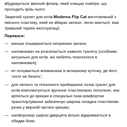
вбудовується змінний фільтр, який очищає повітря, що
проходить крізь нього.
Закритий туалет для котів
Moderna Flip Cat
виготовлений з
якісного пластику, який не вбирає запахи, легко миється, має
тривалий термін експлуатації.
Переваги:
менше поширюються неприємні запахи;
наповнювач не розсипається навколо туалету (особливо
актуально для котів, які люблять покопатися в
наповнювачі);
кіт почувається впевненіше в затишному куточку, де його
'ніхто не бачить';
для легкого та гігієнічного прибирання лотка туалет для
котів комплектується зручною пластиковою лопаткою, яка
кріпиться до кришки в спеціальні пази;комфортне
транспортування забезпечує широка складна пластикова
ручка у верхній частині кришки;
напівпрозорі широкі дверцята вільно відкриваються в
обидва боки;