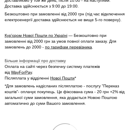
доставляємо у той же день, після 10:00 - на наступний.
Доставка здійснюється з 9:00 до 19:00.
Безкоштовно при замовленні від 2000 грн (під час відключення
електроенергії доставка здійснюється не вище 5-го поверху).
Кур'єром Нової Пошти по Україні
— Безкоштовно при
замовленні від 2000 грн за умов повної оплати заказу. Для
замовлень до 2000 -
по тарифам перевізника
.
Більше інформації про доставку
Оплата на сайті через безпечну систему платежів
від
WayForPay
.
Післяплата у відділенні
Нової Пошти
*
*Для замовлень надісланих післяплатою - послугу "Переказ
коштів"- оплачує покупець. Це фіксована сума - 20 грн +2% від
загальної суми замовлення, яка додається Новою Поштою
автоматично до суми Вашого замовлення.