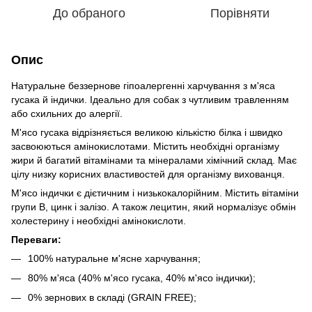
До обраного
Порівняти
Опис
Натуральне беззернове гіпоалергенні харчування з м'яса
гусака й індички. Ідеально для собак з чутливим травленням
або схильних до алергії.
М'ясо гусака відрізняється великою кількістю білка і швидко
засвоюються амінокислотами. Містить необхідні організму
жири й багатий вітамінами та мінералами хімічний склад. Має
цілу низку корисних властивостей для організму вихованця.
М'ясо індички є дієтичним і низькокалорійним. Містить вітаміни
групи B, цинк і залізо. А також лецитин, який нормалізує обмін
холестерину і необхідні амінокислоти.
Переваги:
100% натуральне м'ясне харчування;
80% м'яса (40% м'ясо гусака, 40% м'ясо індички);
0% зернових в складі (GRAIN FREE);