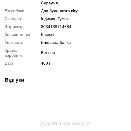
Середня
Вік собаки
Для будь-якого віку
Складові
Індичка, Гуска
Штрихкод
8034139714684
Консистенція
В соусі
Упаковка
Бляшана банка
Країна
Бельгія
виробник
Вага
400 г
Відгуки
Додайте перший відгук