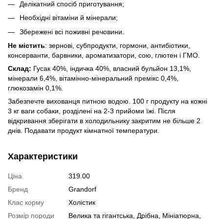
Делікатний спосіб приготування;
Необхідні вітаміни й мінерали;
Збережені всі поживні речовини.
Не містить
: зернові, субпродукти, гормони, антибіотики,
консерванти, барвники, ароматизатори, сою, глютен і ГМО.
Склад:
Гусак 40%, індичка 40%, власний бульйон 13,1%,
мінерали 6,4%, вітамінно-мінеральний премікс 0,4%,
глюкозамін 0,1%.
Забезпечте вихованця питною водою. 100 г продукту на кожні
3 кг ваги собаки, розділені на 2-3 прийоми їжі. Після
відкривання зберігати в холодильнику закритим не більше 2
днів. Подавати продукт кімнатної температури.
Характеристики
Ціна
319.00
Бренд
Grandorf
Клас корму
Холістик
Розмір породи
Велика та гігантська, Дрібна, Мініатюрна,