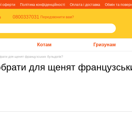
ої оферти
Політика конфіденційності
Оплата і доставка
Обмін та повер
0800337031
в
Передзвонити вам?
Котам
Гризунам
брати для щенят французських бульдогів?
обрати для щенят французськи