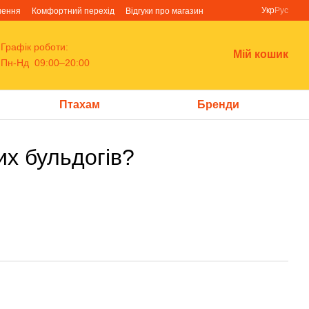
Укр
Рус
нення
Комфортний перехід
Відгуки про магазин
Графік роботи:
Мій кошик
Пн-Нд 09:00–20:00
Птахам
Бренди
х бульдогів?