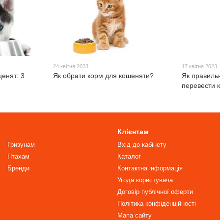
24 квітня 2023
17 квітня 2023
енят: 3
Як обрати корм для кошеняти?
Як правиль
перевести к
Клієнтам
Гризунам
Вхід до кабінету
Птахам
Каталог
Бренди
Контактна інформація
Угода користувача
Договір публічної оферти
Політика конфіденційності
Мапа сайту