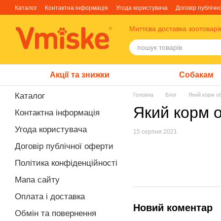
Перейти до основного контенту
Каталог
Контактна інформація
Угода користувача
Договір публічн
Блог
Про нас
Факти про TM Грандорф
Миттєва доставка зоотоварі
Акції та знижки
Собакам
Каталог
Головна
Блог
Який корм о
Який корм 
Контактна інформація
Угода користувача
15 серпня 2021
Договір публічної оферти
Політика конфіденційності
Мапа сайту
Оплата і доставка
Новий коментар
Обмін та повернення