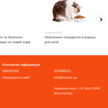
10 квітня 2023
но та безпечно
Небезпечні інгредієнти в кормах
ішку на новий корм
для котів
Контактна інформація
0800337031
0670065511
info@vmiske.ua
Передзвонити вам?
Харківське шосе, 17А, Київ, 02090
Мапа проїзду