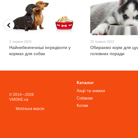
2 червня 2023
25 травня 2023
Найнебезпечніші інгредієнти у
Обираємо корм для цуц
кормах для собак
головних поради
Каталог
Акції та знижки
© 2014—2026
Собакам
VMISKE.ua
Котам
Мобільна версія