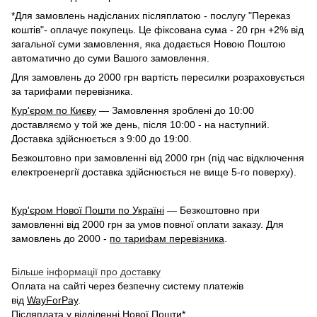
*Для замовлень надісланих післяплатою - послугу "Переказ
коштів"- оплачує покупець. Це фіксована сума - 20 грн +2% від
загальної суми замовлення, яка додається Новою Поштою
автоматично до суми Вашого замовлення.
Для замовлень до 2000 грн вартість пересилки розраховується
за тарифами перевізника.
Кур'єром по Києву
— Замовлення зроблені до 10:00
доставляємо у той же день, після 10:00 - на наступний.
Доставка здійснюється з 9:00 до 19:00.
Безкоштовно при замовленні від 2000 грн (під час відключення
електроенергії доставка здійснюється не вище 5-го поверху).
Кур'єром Нової Пошти по Україні
— Безкоштовно при
замовленні від 2000 грн за умов повної оплати заказу. Для
замовлень до 2000 -
по тарифам перевізника
.
Більше інформації про доставку
Оплата на сайті через безпечну систему платежів
від
WayForPay
.
Післяплата у відділенні
Нової Пошти
*