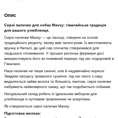
Опис
Сирні палички для собак Mavsy: гімалайська традиція
для вашого улюбленця.
Сирні палички Mavsy — це ласощі, створені на основі
традиційного рецепту, якому вже тисячі років. Їх виготовляють
вручну в Непалі, де цей сир спочатку створювався для
людського споживання. У гірських регіонах фермери досі
використовують його як поживний перекус під час подорожей в
Гімалаях.
Наші палички не лише смачні, але й надзвичайно корисні.
Завдяки процесу тривалого сушіння, під час якого з сиру
видаляється зайва волога та більшість лактози, сирні палички
набувають неймовірного смаку, що так подобається собакам.
Натуральний склад робить їх ідеальним вибором для
улюбленців із чутливим травленням чи алергіями.
Як створюються сирні палички Mavsy:
Підготовка молока: