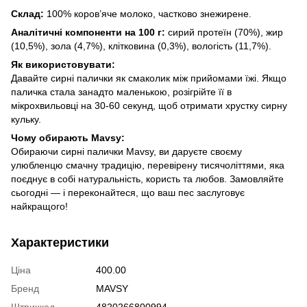
Склад:
100% коров’яче молоко, частково знежирене.
Аналітичні компоненти на 100 г:
сирий протеїн (70%), жир
(10,5%), зола (4,7%), клітковина (0,3%), вологість (11,7%).
Як використовувати:
Давайте сирні палички як смаколик між прийомами їжі. Якщо
паличка стала занадто маленькою, розігрійте її в
мікрохвильовці на 30-60 секунд, щоб отримати хрустку сирну
кульку.
Чому обирають Mavsy:
Обираючи сирні палички Mavsy, ви даруєте своєму
улюбленцю смачну традицію, перевірену тисячоліттями, яка
поєднує в собі натуральність, користь та любов. Замовляйте
сьогодні — і переконайтеся, що ваш пес заслуговує
найкращого!
Характеристики
Ціна
400.00
Бренд
MAVSY
Штрихкод
4820266800994