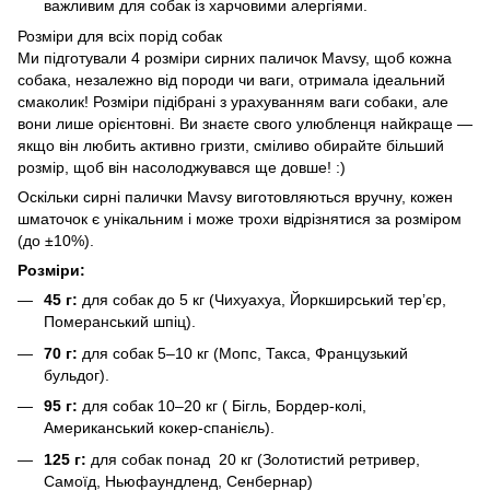
важливим для собак із харчовими алергіями.
Розміри для всіх порід собак
Ми підготували 4 розміри сирних паличок Mavsy, щоб кожна
собака, незалежно від породи чи ваги, отримала ідеальний
смаколик! Розміри підібрані з урахуванням ваги собаки, але
вони лише орієнтовні. Ви знаєте свого улюбленця найкраще —
якщо він любить активно гризти, сміливо обирайте більший
розмір, щоб він насолоджувався ще довше! :)
Оскільки сирні палички Mavsy виготовляються вручну, кожен
шматочок є унікальним і може трохи відрізнятися за розміром
(до ±10%).
Розміри:
45 г:
для собак до 5 кг (Чихуахуа, Йоркширський тер’єр,
Померанський шпіц).
70 г:
для собак 5–10 кг (Мопс, Такса, Французький
бульдог).
95 г:
для собак 10–20 кг ( Бігль, Бордер-колі,
Американський кокер-спанієль).
125 г:
для собак понад 20 кг (Золотистий ретривер,
Самоїд, Ньюфаундленд, Сенбернар)