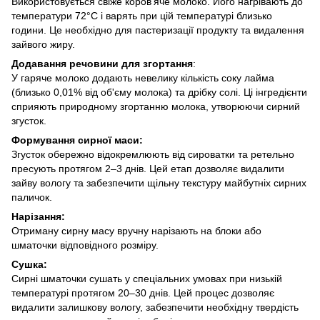
Використовується свіже коров’яче молоко. Його нагрівають до
температури 72°С і варять при цій температурі близько
години. Це необхідно для пастеризації продукту та видалення
зайвого жиру.
Додавання речовини для згортання
:
У гаряче молоко додають невелику кількість соку лайма
(близько 0,01% від об'єму молока) та дрібку солі. Ці інгредієнти
сприяють природному згортанню молока, утворюючи сирний
згусток.
Формування сирної маси:
Згусток обережно відокремлюють від сироватки та ретельно
пресують протягом 2–3 днів. Цей етап дозволяє видалити
зайву вологу та забезпечити щільну текстуру майбутніх сирних
паличок.
Нарізання:
Отриману сирну масу вручну нарізають на блоки або
шматочки відповідного розміру.
Сушка:
Сирні шматочки сушать у спеціальних умовах при низькій
температурі протягом 20–30 днів. Цей процес дозволяє
видалити залишкову вологу, забезпечити необхідну твердість