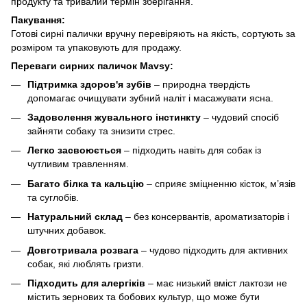
продукту та тривалий термін зберігання.
Пакування:
Готові сирні палички вручну перевіряють на якість, сортують за
розміром та упаковують для продажу.
Переваги сирних паличок Mavsy:
Підтримка здоров'я зубів
– природна твердість
допомагає очищувати зубний наліт і масажувати ясна.
Задоволення жувального інстинкту
– чудовий спосіб
зайняти собаку та знизити стрес.
Легко засвоюється
– підходить навіть для собак із
чутливим травленням.
Багато білка та кальцію
– сприяє зміцненню кісток, м’язів
та суглобів.
Натуральний склад
– без консервантів, ароматизаторів і
штучних добавок.
Довготривала розвага
– чудово підходить для активних
собак, які люблять гризти.
Підходить для алергіків
– має низький вміст лактози не
містить зернових та бобових культур, що може бути