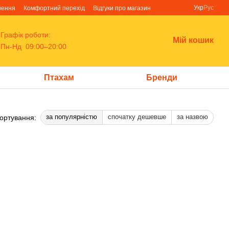
Укр
Рус
нення
Комфортний перехід
Відгуки про магазин
Графік роботи:
Мій кошик
Пн-Нд 09:00–20:00
Птахам
Бренди
за популярністю
спочатку дешевше
за назвою
ортування: