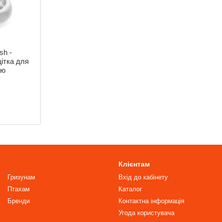
sh -
щітка для
ою
Клієнтам
Гризунам
Вхід до кабінету
Птахам
Каталог
Бренди
Контактна інформація
Угода користувача