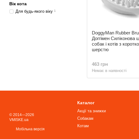
Вік кота
Для будь-якого віку
1
DoggyMan Rubber Bru
Доггімен Силіконова 
собак і котів з коротк
шерстю
463 грн
Немає в наявності
Каталог
Акції та знижки
© 2014—2026
Собакам
VMISKE.ua
Котам
Мобільна версія