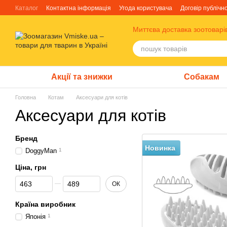
Перейти до основного контенту
Каталог
Контактна інформація
Угода користувача
Договір публічн
Блог
Про нас
Факти про TM Грандорф
Миттєва доставка зоотоварі
Акції та знижки
Собакам
Головна
Котам
Аксесуари для котів
Аксесуари для котів
Бренд
Новинка
DoggyMan
1
Ціна, грн
Від Ціна, грн
До Ціна, грн
ОК
Країна виробник
Японія
1