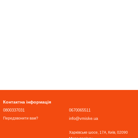
Контактна інформація
0800337031
0670065511
info@vmiske.ua
Передзвонити вам?
Харківське шосе, 17А, Київ, 02090