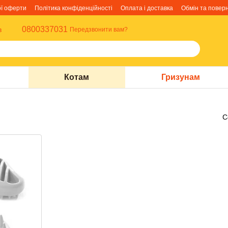
ої оферти
Політика конфіденційності
Оплата і доставка
Обмін та повер
0800337031
в
Передзвонити вам?
Котам
Гризунам
С