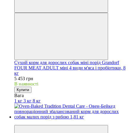
Сухий корм для дорослих собак міні порід Grandorf
FOUR MEAT ADULT міні 4 види м'яса і пробіотики, 8
кг
5 453 грн
В наявності
Купити
Вага
1 кг
3 кг
8 кг
Акційні пропозиції