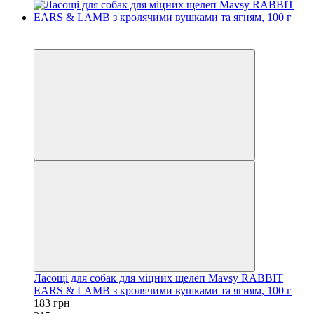
Акційні пропозиції
−15%
Ласощі для собак для міцних щелеп Mavsy RABBIT
EARS & LAMB з кролячими вушками та ягням, 100 г
183 грн