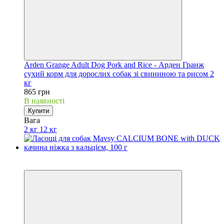
Arden Grange Adult Dog Pork and Rice - Арден Гранж
сухий корм для дорослих собак зі свининою та рисом 2
кг
865 грн
В наявності
Купити
Вага
2 кг
12 кг
Акційні пропозиції
−15%