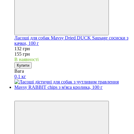
Ласощі для собак Mavsy Dried DUCK Sausage сосиски з
качки, 100 г
132 грн
155 грн
В наявності
Купити
Вага
0,1 кг
Акційні пропозиції
−15%