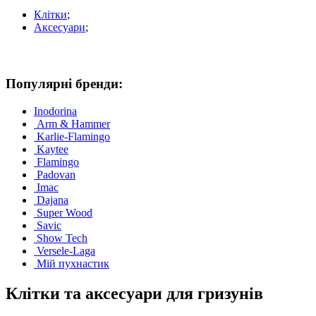
Клітки
;
Аксесуари
;
Популярні бренди:
Inodorina
Arm & Hammer
Karlie-Flamingo
Kaytee
Flamingo
Padovan
Imac
Dajana
Super Wood
Savic
Show Tech
Versele-Laga
Мій пухнастик
Клітки та аксесуари для гризунів