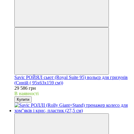
Savic РОЙЯЛ сьют (Royal Suite 95) вольєр для гризунів
(Cиній ( 95х63х159 см))
29 586 грн
В наявності
Купити