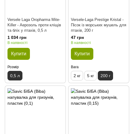
Versele Laga Oropharma Mite-
Versele-Laga Prestige Kristal -
Killer - Аерозоль проти кліщів
Пісок із морських мушель для
та бліх у птахів, 0,5 л
птахів, 200 г
1 034 грн
47 грн
В наявності
В наявності
Купити
Купити
Розмір
Вага
0,5 л
2 кг
5 кг
200 г