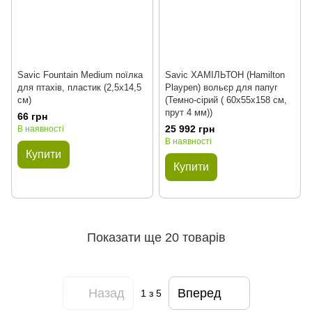
Savic Fountain Medium поїлка
Savic ХАМІЛЬТОН (Hamilton
для птахів, пластик (2,5х14,5
Playpen) вольєр для папуг
см)
(Темно-сірий ( 60х55х158 см,
прут 4 мм))
66 грн
25 992 грн
В наявності
В наявності
Купити
Купити
Показати ще 20 товарів
Назад
Вперед
1
з 5