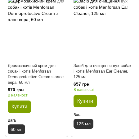
Дермозахисний крем для
Засіб для очищення вух собак
собак і котів Menforsan
і котів Menforsan Ear Cleaner,
Dermoprotective Cream з алое
125 мл
вера, 60 мл
657 грн
870 грн
В наявності
В наявності
Купити
Купити
Вага
Вага
125 мл
60 мл