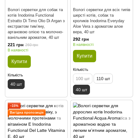
Вологі серветки для собак та
Вологі серветки для всіх типів
котів Inodorina Functional
шерсті котів, собак та
Estratto Di Timo Olio Di Argan з
кроликів Inodorina Everyday
екстрактом тимʼяну,
Aloe Vera з ароматом алое
аргановою олією та молочно-
вера, 40 шт
ванільним ароматом, 40 шт
292 грн
221 грн
В наявності
260 грн
В наявності
Купити
Купити
Кількість
Кількість
100 шт
110 шт
40 шт
40 шт
−15%
Вигідна пропозиція