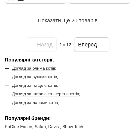
Показати ще 20 товарів
Назад
Вперед
1
з 12
Популярні категорії:
Догляд за очима котів
;
Догляд за вухами котів
;
Догляд за пащею котів
;
Догляд за шкірою та шерстю котів
;
Догляд за лапами котів
;
Популярні бренди:
FoOlee Easee
,
Safari
,
Davis
,
Show Tech