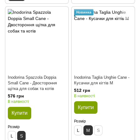
Новинка
Inodorina Spazzola Doppia
Inodorina Taglia Unghie Cane -
Small Cane - Двостороння
Кусачки для кігтів M
щітка для собак та котів
512 грн
576 грн
В наявності
В наявності
Купити
Купити
Розмір
Розмір
L
M
S
L
S