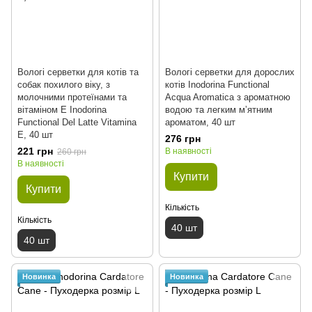
Вологі серветки для котів та
Вологі серветки для дорослих
собак похилого віку, з
котів Inodorina Functional
молочними протеїнами та
Acqua Aromatica з ароматною
вітаміном E Inodorina
водою та легким мʼятним
Functional Del Latte Vitamina
ароматом, 40 шт
E, 40 шт
276 грн
221 грн
В наявності
260 грн
В наявності
Купити
Купити
Кількість
Кількість
40 шт
40 шт
Новинка
Новинка