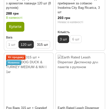
з ароматом лаванди 120 шт (8
прибирання за собакою
рулонів)
Inodorina City Bag Ricarica, 3
шт
288 грн
203 грн
В наявності
Немає в наявності
Купити
Кількість
Вага
3 шт
6 шт
1 шт
120 шт
315 шт
Хіт продажу
Новинка
Poo Bags 315 шт + Grandorf
Earth Rated Leash Dispenser