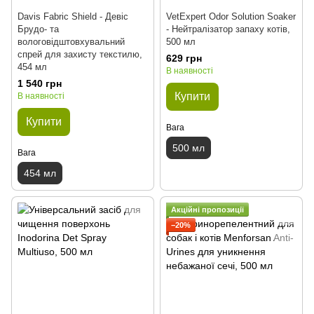
Davis Fabric Shield - Девіс
VetExpert Odor Solution Soaker
Брудо- та
- Нейтралізатор запаху котів,
вологовідштовхувальний
500 мл
спрей для захисту текстилю,
629 грн
454 мл
В наявності
1 540 грн
Купити
В наявності
Купити
Вага
500 мл
Вага
454 мл
Акційні пропозиції
−20%