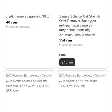
Лайkit вологі серветки, 30 шт
Simple Solution Cat Stain &
Odor Remover Засіб для
40 грн
нейтралізації запаху і
Немає в наявності
видалення плям від
життєдіяльності тварин
554 грн
Немає в наявності
Вага
945 мл