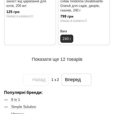
захист від царапання для
собак Inodorina Disabituante
котів, 200 мл
Granuli для садів, дворів,
газонів, 240 г
125 грн
799 грн
Немає в наявності
Немає в наявності
Вага
240 г
Показати ще 12 товарів
Назад
Вперед
1
з 2
Популярні бренди:
8 in 1
Simple Solution
Vitomax