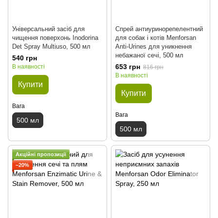
Універсальний засіб для
Спрей aнтиуринорепелентний
чищення поверхонь Inodorina
для собак і котів Menforsan
Det Spray Multiuso, 500 мл
Anti-Urines для уникнення
небажаної сечі, 500 мл
540 грн
653 грн
В наявності
816 грн
В наявності
Купити
Купити
Вага
Вага
500 мл
500 мл
Акційні пропозиції
−20%