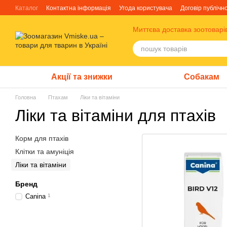
Перейти до основного контенту
Каталог
Контактна інформація
Угода користувача
Договір публічн
Блог
Про нас
Факти про TM Грандорф
Миттєва доставка зоотоварі
Акції та знижки
Собакам
Головна
Птахам
Ліки та вітаміни
Ліки та вітаміни для птахів
Корм для птахів
Клітки та амуніція
Ліки та вітаміни
Бренд
Canina
1