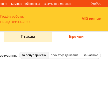
Укр
Рус
нення
Комфортний перехід
Відгуки про магазин
Графік роботи:
Мій кошик
Пн-Нд 09:00–20:00
Птахам
Бренди
за популярністю
спочатку дешевше
за назвою
ортування: