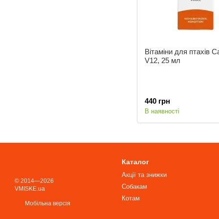
Вітаміни для птахів Ca
V12, 25 мл
440 грн
В наявності
Каталог
Акції та знижки
© 2014—2026
Собакам
VMISKE.ua
Котам
Мобільна версія