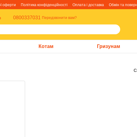
ої оферти
Політика конфіденційності
Оплата і доставка
Обмін та повер
0800337031
в
Передзвонити вам?
Котам
Гризунам
С