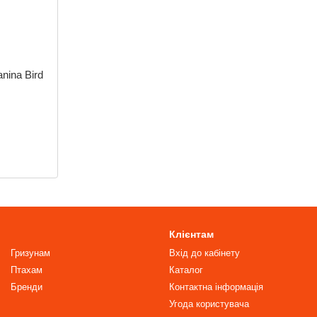
nina Bird
Клієнтам
Гризунам
Вхід до кабінету
Птахам
Каталог
Бренди
Контактна інформація
Угода користувача