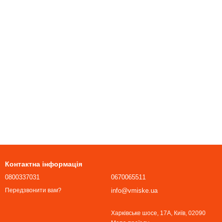
Контактна інформація
0800337031
0670065511
info@vmiske.ua
Передзвонити вам?
Харківське шосе, 17А, Київ, 02090