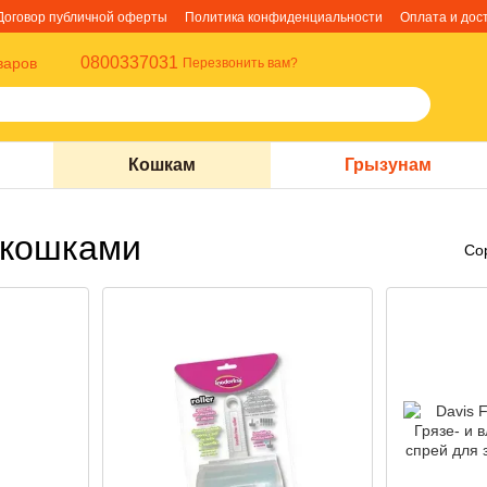
Договор публичной оферты
Политика конфиденциальности
Оплата и дос
0800337031
варов
Перезвонить вам?
Кошкам
Грызунам
 кошками
Со