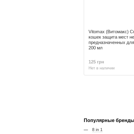
Vitomax (Витомакс) С
кошек защита мест н
предназначенных для
200 мл
125 грн
Нет в наличии
Популярные бренды
8 in 1