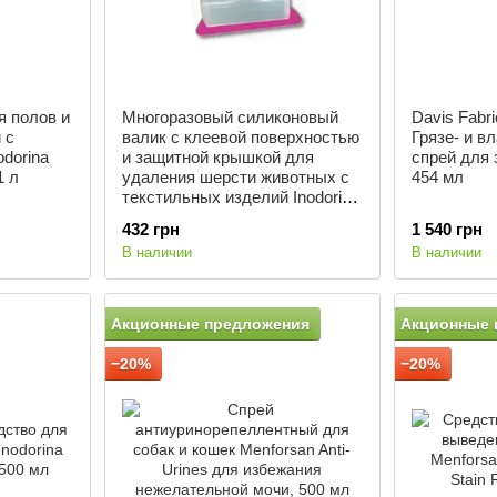
я полов и
Многоразовый силиконовый
Davis Fabri
 с
валик с клеевой поверхностью
Грязе- и в
dorina
и защитной крышкой для
спрей для 
1 л
удаления шерсти животных с
454 мл
текстильных изделий Inodorina
Roller
432 грн
1 540 грн
В наличии
В наличии
Акционные предложения
Акционные 
−20%
−20%