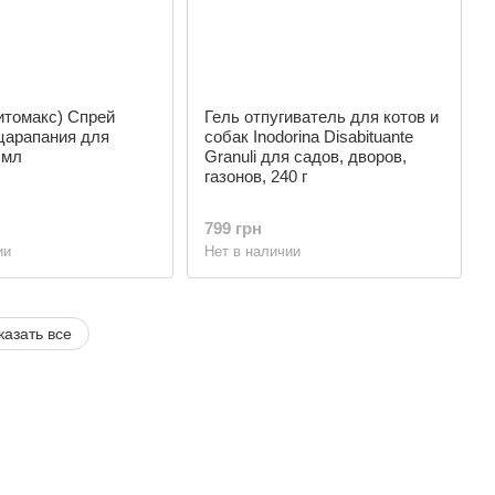
итомакс) Спрей
Гель отпугиватель для котов и
царапания для
собак Inodorina Disabituante
 мл
Granuli для садов, дворов,
газонов, 240 г
799 грн
ии
Нет в наличии
казать все