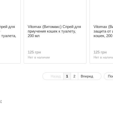
прей для
Vitomax (Витомакс) Спрей для
Vitomax (В
е
приучения кошек к туалету,
защита от 
 туалета,
200 мл
кошек, 200
125 грн
125 грн
Нет в наличии
Нет в налич
Назад
1
2
Вперед
По
: