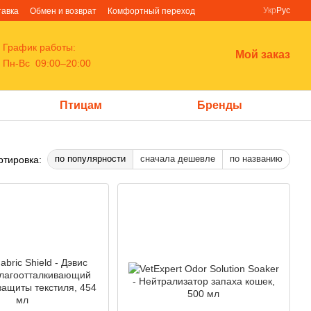
Укр
Рус
тавка
Обмен и возврат
Комфортный переход
График работы:
Мой заказ
Пн-Вс 09:00–20:00
Птицам
Бренды
по популярности
сначала дешевле
по названию
ртировка: