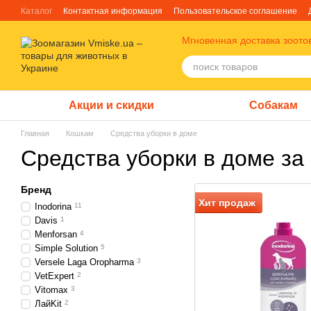
Перейти к основному контенту
Каталог
Контактная информация
Пользовательское соглашение
Отзывы о магазине
Блог
О нас
Факты про TM Грандорф
Мгновенная доставка зоото
Акции и скидки
Собакам
Главная
Кошкам
Средства уборки в доме
Средства уборки в доме за
Бренд
Хит продаж
Inodorina
11
Davis
1
Menforsan
4
Simple Solution
5
Versele Laga Oropharma
3
VetExpert
2
Vitomax
3
ЛайKit
2