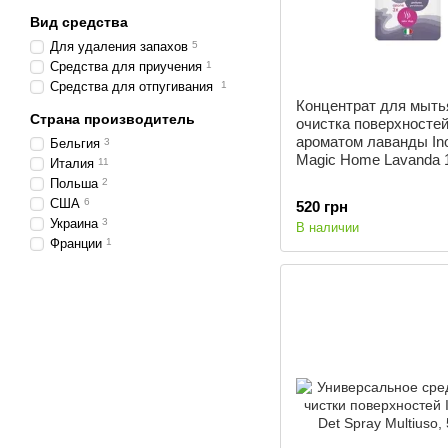
Вид средства
Для удаления запахов
5
Cредства для приучения
1
Средства для отпугивания
1
Концентрат для мыть
Страна производитель
очистка поверхностей
ароматом лаванды Ino
Бельгия
3
Magic Home Lavanda 
Италия
11
Польша
2
США
6
520 грн
Украина
3
В наличии
Франции
1