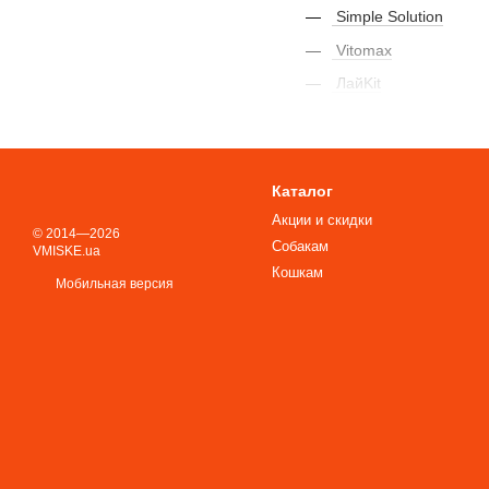
Simple Solution
Vitomax
ЛайKit
Каталог
Акции и скидки
© 2014—2026
Собакам
VMISKE.ua
Кошкам
Мобильная версия