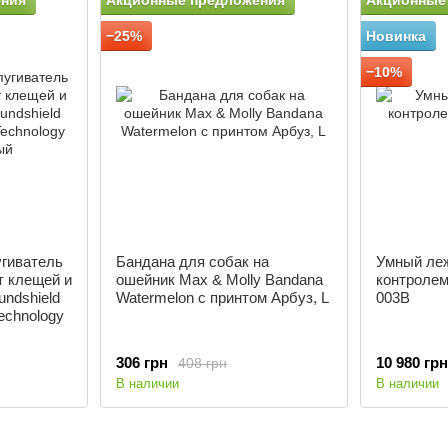
ения
Акционные предложения
Акционные
−25%
Новинка
−10%
угиватель
Бандана для собак на
Умный леж
т клещей и
ошейник Max & Molly Bandana
контролем
undshield
Watermelon с принтом Арбуз, L
003B
Technology
306 грн
10 980 грн
408 грн
В наличии
В наличии