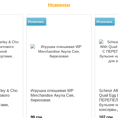
Новинки
Новинка
Новинка
ley & Cho
Игрушка плюшевая WP
Schesir Af
тового
Merchandise Акула Сия,
Quail Eg
бирюзовая
ПЕРЕПЕЛ
тами,
бульоне 
консервы 
г
99 грн
107 грн