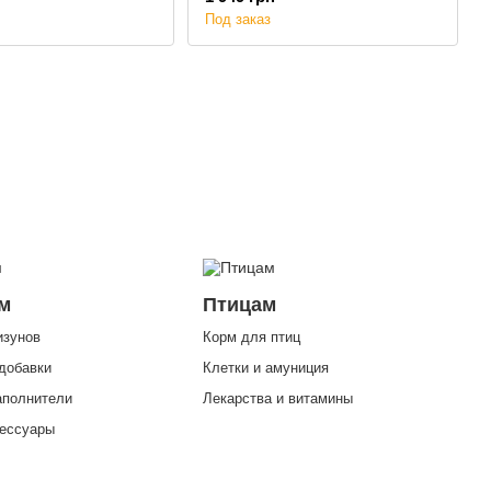
Под заказ
м
Птицам
изунов
Корм для птиц
добавки
Клетки и амуниция
аполнители
Лекарства и витамины
сессуары