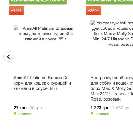
Акционные предложения
Акционные предлож
−10%
−25%
AnimAll Platinum Влажный
Ультразвуковой отп
корм для кошек с курицей и
для собак и кошек о
клюквой в соусе, 85 г
блох Max & Molly So
Mini 24/7 Ultrasonic 
Rose, розовый
27 грн
1 223 грн
30 грн
1 630 грн
В наличии
В наличии