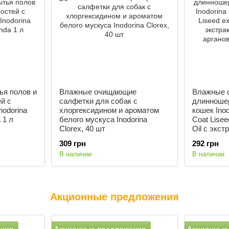
ья полов и
Влажные очищающие
Влажные 
й с
салфетки для собак с
длинношер
nodorina
хлоргексидином и ароматом
кошек Inod
 1 л
белого мускуса Inodorina
Coat Lisee
Clorex, 40 шт
Oil с экст
аргановым
309 грн
292 грн
В наличии
В наличии
Акционные предложения