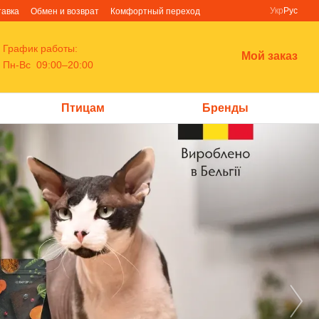
Укр
Рус
тавка
Обмен и возврат
Комфортный переход
График работы:
Мой заказ
Пн-Вс 09:00–20:00
Птицам
Бренды