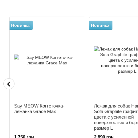
Новинка
Новинка
Say MEOW Когтеточка-
Лежак для собак Har
лежанка Grace Max
Sofa Graphite графи
цвета с усиленной
поверхностью и бор
размер L
1 750 грн
2 890 грн