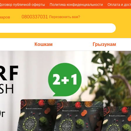
Договор публичной оферты
Политика конфиденциальности
Оплата и дос
0800337031
варов
Перезвонить вам?
Кошкам
Грызунам