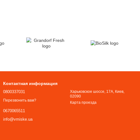
Контактная информация
0800337031
Харьковское шоссе, 17А, Киев,
02090
Перезвонить вам?
Карта проезда
0670065511
Все бренды
info@vmiske.ua