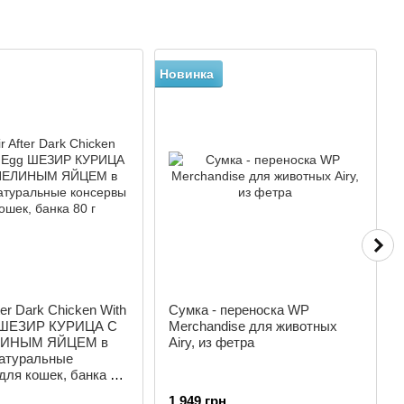
Новинка
Н
−
ter Dark Chicken With
Сумка - переноска WP
g ШЕЗИР КУРИЦА С
Merchandise для животных
ИНЫМ ЯЙЦЕМ в
Airy, из фетра
натуральные
для кошек, банка 80
1 949 грн