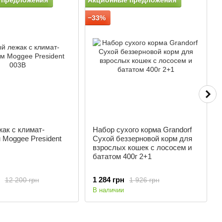
 предложения
Акционные предложения
А
−33%
−
ак с климат-
Набор сухого корма Grandorf
 Moggee President
Сухой беззерновой корм для
взрослых кошек с лососем и
бататом 400г 2+1
1 284 грн
12 200 грн
1 926 грн
В наличии