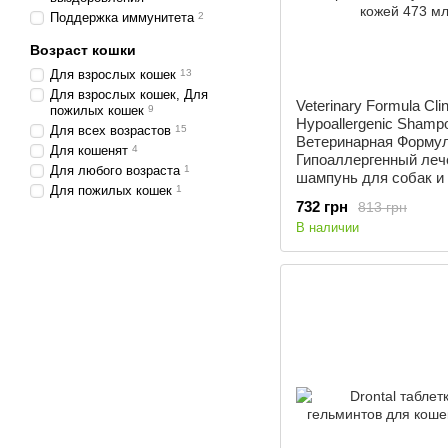
Поддержка иммунитета
2
Возраст кошки
Для взрослых кошек
13
Для взрослых кошек, Для
Veterinary Formula Clin
пожилых кошек
9
Hypoallergenic Shampo
Для всех возрастов
15
Ветеринарная Форму
Для кошенят
4
Гипоаллергенный ле
Для любого возраста
1
шампунь для собак и
Для пожилых кошек
1
аллергией или чувст
732 грн
813 грн
кожей 473 мл
В наличии