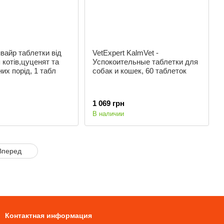
нвайр таблетки від
VetExpert KalmVet -
 котів,цуценят та
Успокоительные таблетки для
их порід, 1 табл
собак и кошек, 60 таблеток
1 069 грн
В наличии
Вперед
Контактная информация