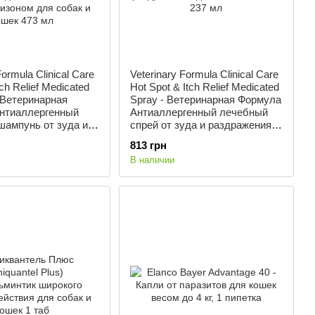
Formula Clinical Care
Veterinary Formula Clinical Care
ch Relief Medicated
Hot Spot & Itch Relief Medicated
 Ветеринарная
Spray - Ветеринарная Формула
нтиаллергенный
Антиаллергенный лечебный
шампунь от зуда и
спрей от зуда и раздражения
ия с лидокаином и
для собак и кошек 237 мл
813 грн
зоном для собак и
В наличии
 мл