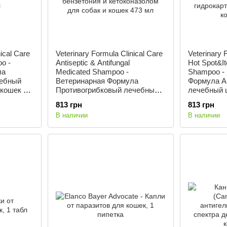
ical Care
Veterinary Formula Clinical Care
Veterinary 
o -
Antiseptic & Antifungal
Hot Spot&It
ла
Medicated Shampoo -
Shampoo -
чебный
Ветеринарная Формула
Формула А
 кошек с
Противогрибковый лечебный
лечебный 
вительной
шампунь с хлоридом
раздражен
813 грн
813 грн
бензетония и кетоконазолом
гидрокарти
В наличии
В наличии
для собак и кошек 473 мл
кошек 473