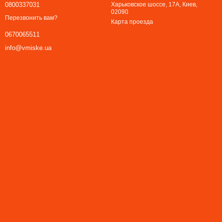
0800337031
Харьковское шоссе, 17А, Киев,
02090
Перезвонить вам?
Карта проезда
0670065511
info@vmiske.ua