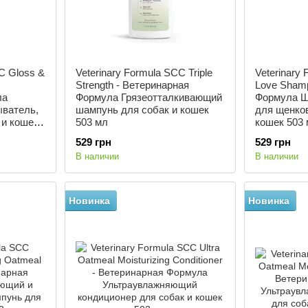
C Gloss &
Veterinary Formula SCC Triple
Veterinary
Strength - Ветеринарная
Love Sham
ла
Формула Грязеотталкивающий
Формула Ш
ыватель,
шампунь для собак и кошек
для щенков
 и кошек
503 мл
кошек 503
529 грн
529 грн
В наличии
В наличии
Новинка
Новинка