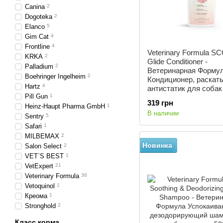
Canina
2
Dogoteka
2
Elanco
5
Gim Cat
4
Frontline
4
Veterinary Formula SC
KRKA
2
Glide Conditioner -
Palladium
2
Ветеринарная Форму
Boehringer Ingelheim
2
Кондиционер, раскат
Hartz
4
антистатик для собак
Pill Gun
1
237 мл
319 грн
Heinz-Haupt Pharma GmbH
1
В наличии
Sentry
5
Safari
1
MILBEMAX
2
Новинка
Salon Select
2
VET`S BEST
1
VetExpert
21
Veterinary Formula
36
Vetoquinol
1
Креома
1
Stronghold
2
Класс корма