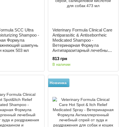
Formula SCC Ultra
Veterinary Formula Clinical Care
isturizing Shampoo -
Antiparasitic & Antiseborrheic
ная Формула
Medicated Shampoo -
ажняющий шампунь
Ветеринарная Формула
и кошек 503 мл
Антипаразитарный лечебный
шампунь с дегтем, серой,
813 грн
салициловой кислотой для
В наличии
собак 473 мл
Новинка