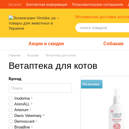
Перейти к основному контенту
Каталог
Контактная информация
Пользовательское соглашение
Отзывы о магазине
Блог
О нас
Факты про TM Грандорф
Мгновенная доставка зоото
Акции и скидки
Собакам
Главная
Кошкам
Ветаптека для котов
Ветаптека для котов
Бренд
Новинка
Inodorina
1
AnimALL
6
Arterium
1
Davis Veterinary
6
Dermoscent
1
Broadline
1