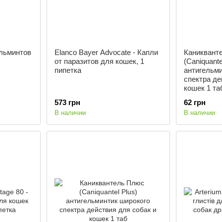
ельминтов
Elanco Bayer Advocate - Капли
Каниквант
от паразитов для кошек, 1
(Caniquante
пипетка
антигельми
спектра де
кошек 1 та
573 грн
62 грн
В наличии
В наличии