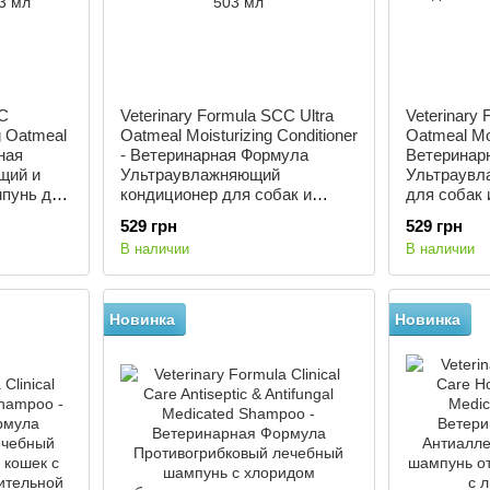
CC
Veterinary Formula SCC Ultra
Veterinary 
g Oatmeal
Oatmeal Moisturizing Conditioner
Oatmeal Mo
ная
- Ветеринарная Формула
Ветеринар
щий и
Ультраувлажняющий
Ультраувл
пунь для
кондиционер для собак и
для собак 
кошек 503 мл
529 грн
529 грн
В наличии
В наличии
Новинка
Новинка