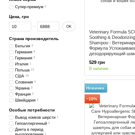
Супер-премиум
2
Цена, грн
От Цена, грн
До Цена, грн
OK
Veterinary Formula S
Soothing & Deodorizin
Страна производитель
Shampoo - Ветеринар
Бельгия
3
Формула Успокаиваю
Германия
9
дезодорирующий шам
Германия
5
собак и кошек 503 мл
529 грн
Италия
1
В наличии
Польша
22
США
19
Словения
4
Новинка
Украина
3
Франция
2
−10%
Швейцария
2
Особые потребности
Вывод комков шерсти
1
Гипоаллергенный
2
Диета в период
выздоровления
1