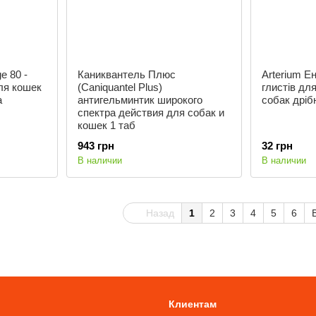
e 80 -
Каниквантель Плюс
Arterium Е
ля кошек
(Caniquantel Plus)
глистів для
а
антигельминтик широкого
собак дрібн
спектра действия для собак и
кошек 1 таб
943 грн
32 грн
В наличии
В наличии
Назад
1
2
3
4
5
6
Клиентам