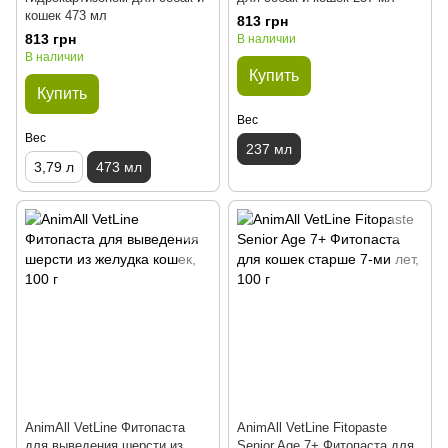
кошек 473 мл
813 грн
813 грн
В наличии
В наличии
Купить
Купить
Вес
Вес
237 мл
3,79 л
473 мл
AnimAll VetLine Фитопаста
AnimAll VetLine Fitopaste
для выведения шерсти из
Senior Age 7+ Фитопаста для