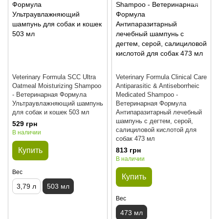
Veterinary Formula SCC Ultra
Veterinary Formula Clinical Care
Oatmeal Moisturizing Shampoo
Antiparasitic & Antiseborrheic
- Ветеринарная Формула
Medicated Shampoo -
Ультраувлажняющий шампунь
Ветеринарная Формула
для собак и кошек 503 мл
Антипаразитарный лечебный
шампунь с дегтем, серой,
529 грн
салициловой кислотой для
В наличии
собак 473 мл
Купить
813 грн
В наличии
Вес
Купить
3,79 л
503 мл
Вес
473 мл