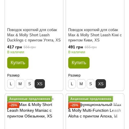
Поводок короткий для собак
Поводок короткий для собак
Max & Molly Short Leash
Max & Molly Short Leash Kiwi с
Ducklings с принтом Утята, XS
принтом Киви, XS
417 грн
491 грн
556 грн
655 грн
В наличии
В наличии
Купить
Купить
Размер
Размер
L
M
S
XS
L
M
S
XS
Акционные предложения
Акционные предложения
−25%
−25%