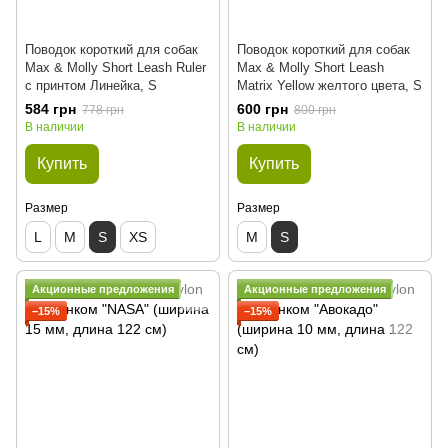
Поводок короткий для собак
Поводок короткий для собак
Max & Molly Short Leash Ruler
Max & Molly Short Leash
с принтом Линейка, S
Matrix Yellow желтого цвета, S
584 грн
600 грн
778 грн
800 грн
В наличии
В наличии
Купить
Купить
Размер
Размер
L
M
S
XS
M
S
Акционные предложения
Акционные предложения
−15%
−15%