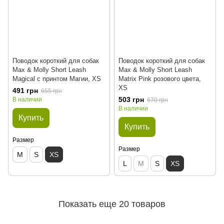
Поводок короткий для собак
Поводок короткий для собак
Max & Molly Short Leash
Max & Molly Short Leash
Magical с принтом Магии, XS
Matrix Pink розового цвета,
XS
491 грн
655 грн
503 грн
В наличии
670 грн
В наличии
Купить
Купить
Размер
Размер
M
S
XS
L
M
S
XS
Показать еще 20 товаров