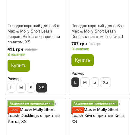
Поводок короткий для собак
Поводок короткий для собак
Max & Molly Short Leash
Max & Molly Short Leash
Leopard Pink с леопардовым
Donuts с принтом Пончики, L
принтом, XS
707 грн
943 грн
491 грн
В наличии
655 грн
В наличии
Купить
Купить
Размер
Размер
L
M
S
XS
L
M
S
XS
Акционные предложения
Акционные предложения
−25%
−25%