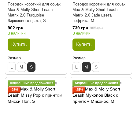
Поводок короткий для собак
Поводок короткий для собак
Max & Molly Short Leash
Max & Molly Short Leash
Matrix 2.0 Turquoise
Matrix 2.0 Jade цвета
бирюзового цвета, S
нефрита, M
902 грн
739 грн
985 грн
В наличии
В наличии
Купить
Купить
Размер
Размер
L
M
S
L
M
S
Акционные предложения
Акционные предложения
−25%
−25%