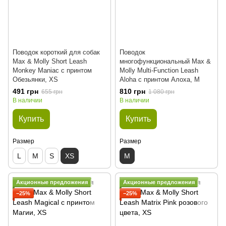
Поводок короткий для собак
Поводок
Max & Molly Short Leash
многофункциональный Max &
Monkey Maniac с принтом
Molly Multi-Function Leash
Обезьянки, XS
Aloha с принтом Алоха, M
491 грн
810 грн
655 грн
1 080 грн
В наличии
В наличии
Купить
Купить
Размер
Размер
L
M
S
XS
M
Акционные предложения
Акционные предложения
−25%
−25%