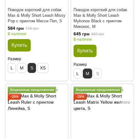
Поводок короткий для собак
Поводок короткий для собак
Max & Molly Short Leash Missy
Max & Molly Short Leash
Pop с принтом Мисси Поп, S
Mykonos Black с принтом
Миконос, M
584 грн
778 грн
645 грн
В наличии
860 грн
В наличии
Купить
Купить
Размер
Размер
L
M
S
XS
L
M
S
Акционные предложения
Акционные предложения
−25%
−25%