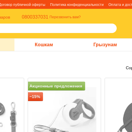
Договор публичной оферты
Политика конфиденциальности
Оплата и дос
0800337031
варов
Перезвонить вам?
Кошкам
Грызунам
Со
Акционные предложения
−15%