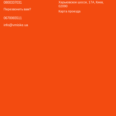
0800337031
Харьковское шоссе, 17А, Киев,
02090
Перезвонить вам?
Карта проезда
0670065511
info@vmiske.ua