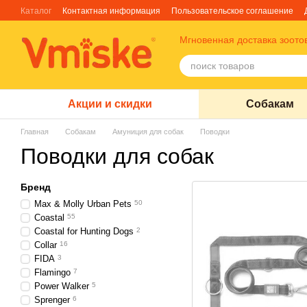
Перейти к основному контенту
Каталог
Контактная информация
Пользовательское соглашение
Отзывы о магазине
Блог
О нас
Факты про TM Грандорф
Мгновенная доставка зоото
Акции и скидки
Собакам
Главная
Собакам
Амуниция для собак
Поводки
Поводки для собак
Бренд
Max & Molly Urban Pets
50
Coastal
55
Coastal for Hunting Dogs
2
Collar
16
FIDA
3
Flamingo
7
Power Walker
5
Sprenger
6