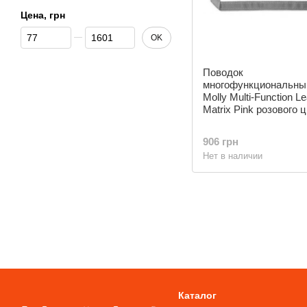
Цена, грн
От Цена, грн
До Цена, грн
OK
Поводок
многофункциональны
Molly Multi-Function L
Matrix Pink розового ц
906 грн
Нет в наличии
Каталог