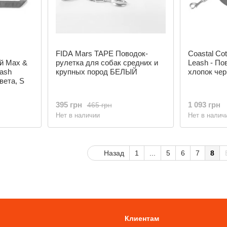
FIDA Mars TAPE Поводок-
Coastal Cot
й Max &
рулетка для собак средних и
Leash - По
eash
крупных пород БЕЛЫЙ
хлопок чер
вета, S
395 грн
1 093 грн
465 грн
Нет в наличии
Нет в налич
Назад
1
...
5
6
7
8
Клиентам