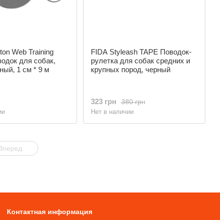
ton Web Training
FIDA Styleash TAPE Поводок-
водок для собак,
рулетка для собак средних и
ный, 1 см * 9 м
крупных пород, черный
323 грн
380 грн
ии
Нет в наличии
Вперед
Контактная информация