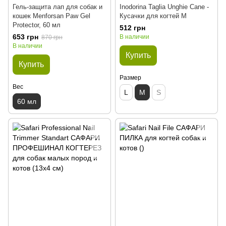
Гель-защита лап для собак и
Inodorina Taglia Unghie Cane -
кошек Menforsan Paw Gel
Кусачки для когтей M
Protector, 60 мл
512 грн
653 грн
В наличии
870 грн
В наличии
Купить
Купить
Размер
Вес
L
M
S
60 мл