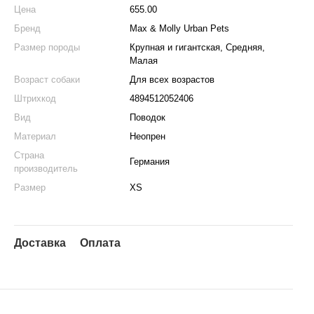
Цена
655.00
Бренд
Max & Molly Urban Pets
Размер породы
Крупная и гигантская, Средняя,
Малая
Возраст собаки
Для всех возрастов
Штрихкод
4894512052406
Вид
Поводок
Материал
Неопрен
Страна
Германия
производитель
Размер
XS
Доставка
Оплата