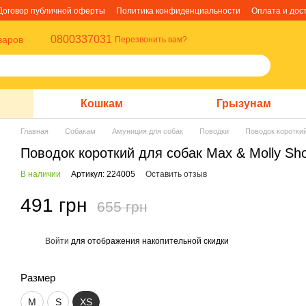
Договор публичной оферты
Политика конфиденциальности
Оплата и дос
0800337031
варов
Перезвонить вам?
Кошкам
Грызунам
Главная
Собакам
Амуниция для собак
Поводки
Поводок короткий
Поводок короткий для собак Max & Molly Sho
В наличии
Артикул: 224005
Оставить отзыв
491 грн
655 грн
Войти
для отображения накопительной скидки
%
Размер
M
S
XS