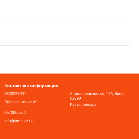
Контактная информация
0800337031
Харьковское шоссе, 17А, Киев,
02090
Перезвонить вам?
Карта проезда
0670065511
info@vmiske.ua