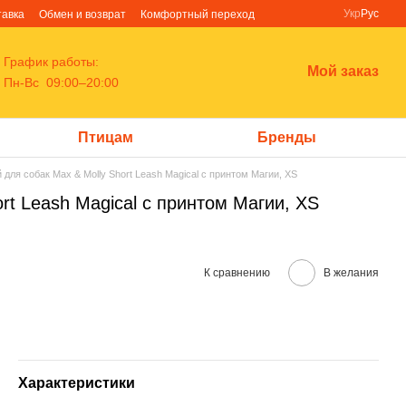
Укр
Рус
тавка
Обмен и возврат
Комфортный переход
График работы:
Мой заказ
Пн-Вс 09:00–20:00
Птицам
Бренды
 для собак Max & Molly Short Leash Magical с принтом Магии, XS
rt Leash Magical с принтом Магии, XS
К сравнению
В желания
Характеристики