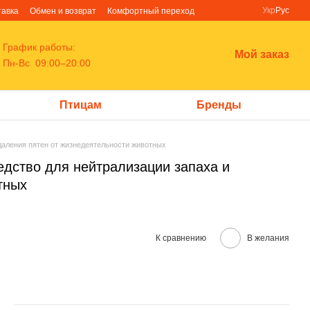
Укр
Рус
тавка
Обмен и возврат
Комфортный переход
График работы:
Мой заказ
Пн-Вс 09:00–20:00
Птицам
Бренды
 удаления пятен от жизнедеятельности животных
редство для нейтрализации запаха и
тных
К сравнению
В желания