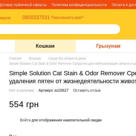
Договор публичной оферты
Политика конфиденциальности
Оплата и дос
0800337031
варов
Перезвонить вам?
Кошкам
Грызунам
Главная
Кошкам
Средства уборки в доме
Simple Solution Cat Stain & Odor Remover Средство для нейтрализации запаха и
Simple Solution Cat Stain & Odor Remover С
удаления пятен от жизнедеятельности живо
Нет в наличии
Артикул: ss10627
Оставить отзыв
554 грн
Войти
для отображения накопительной скидки
%