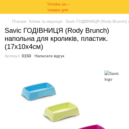
Птахам
Клітки та амуніція
Savic ГОДІВНИЦЯ (Rody Brunch) н
Savic ГОДІВНИЦЯ (Rody Brunch)
напольна для кроликів, пластик.
(17х10х4см)
Артикул:
0150
Написати відгук