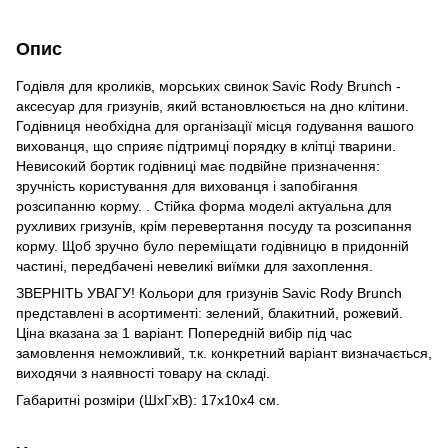
Опис
Годівля для кроликів, морських свинок Savic Rody Brunch -
аксесуар для гризунів, який встановлюється на дно клітини.
Годівниця необхідна для організації місця годування вашого
вихованця, що сприяє підтримці порядку в клітці тварини.
Невисокий бортик годівниці має подвійне призначення:
зручність користування для вихованця і запобігання
розсипанню корму. . Стійка форма моделі актуальна для
рухливих гризунів, крім перевертання посуду та розсипання
корму. Щоб зручно було переміщати годівницю в придонній
частині, передбачені невеликі виїмки для захоплення.
ЗВЕРНІТЬ УВАГУ! Кольори для гризунів Savic Rody Brunch
представлені в асортименті: зелений, блакитний, рожевий.
Ціна вказана за 1 варіант. Попередній вибір під час
замовлення неможливий, т.к. конкретний варіант визначається,
виходячи з наявності товару на складі.
Габаритні розміри (ШхГхВ): 17х10х4 см.