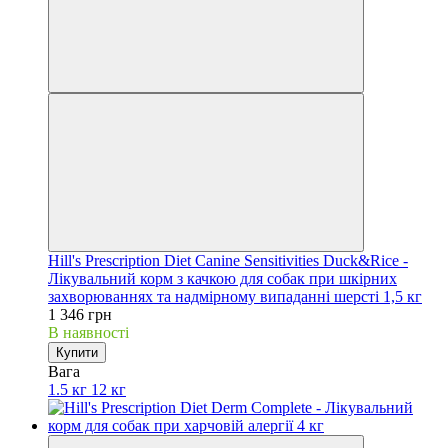
Hill's Prescription Diet Canine Sensitivities Duck&Rice -
Лікувальний корм з качкою для собак при шкірних
захворюваннях та надмірному випаданні шерсті 1,5 кг
1 346 грн
В наявності
Купити
Вага
1.5 кг
12 кг