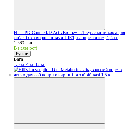
Hill's PD Canine I/D ActivBiome+ - Лікувальний корм для
собак із захворюваннями ШКТ, панкреатитом, 1,5 кг
1 369 грн
В наявності
Купити
Вага
1,5 кг
4 кг
12 кг