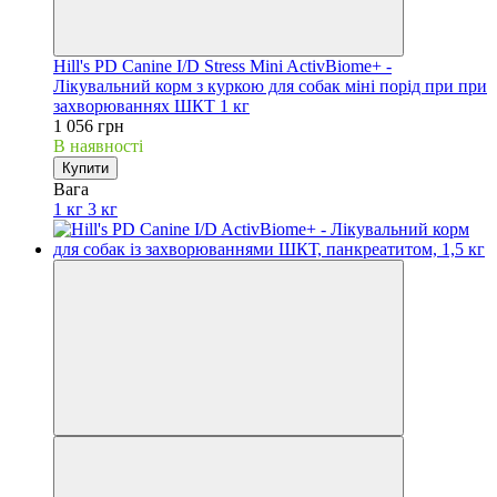
Hill's PD Canine I/D Stress Mini ActivBiome+ -
Лікувальний корм з куркою для собак міні порід при при
захворюваннях ШКТ 1 кг
1 056 грн
В наявності
Купити
Вага
1 кг
3 кг