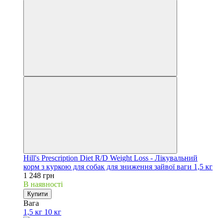
Hill's Prescription Diet R/D Weight Loss - Лікувальний
корм з куркою для собак для зниження зайвої ваги 1,5 кг
1 248 грн
В наявності
Купити
Вага
1,5 кг
10 кг