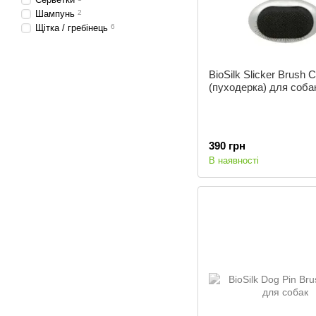
Шампунь
2
Щітка / гребінець
6
BioSilk Slicker Brush 
(пуходерка) для соба
390 грн
В наявності