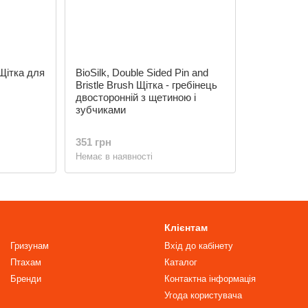
 Щітка для
BioSilk, Double Sided Pin and
Bristle Brush Щітка - гребінець
двосторонній з щетиною і
зубчиками
351 грн
Немає в наявності
Клієнтам
Гризунам
Вхід до кабінету
Птахам
Каталог
Бренди
Контактна інформація
Угода користувача