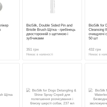
Слікер
BioSilk, Double Sided Pin and
BioSilk for
к
Bristle Brush Щітка - гребінець
Cleansing 
двосторонній з щетиною і
очищуючі с
зубчиками
50 шт
351 грн
432 грн
Немає в наявності
Немає в ная