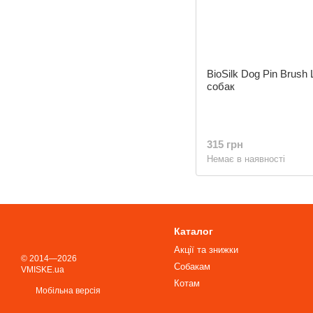
BioSilk Dog Pin Brush
собак
315 грн
Немає в наявності
Каталог
Акції та знижки
© 2014—2026
Собакам
VMISKE.ua
Котам
Мобільна версія