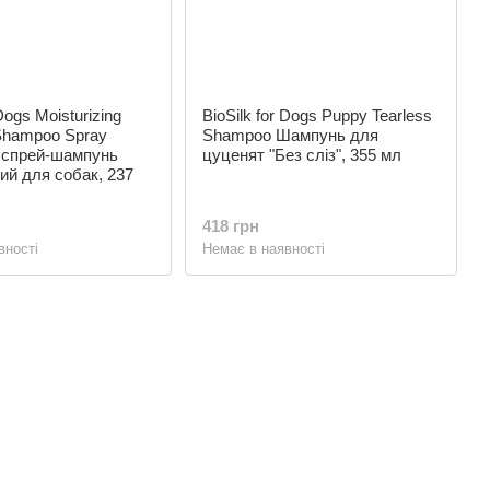
 Dogs Moisturizing
BioSilk for Dogs Puppy Tearless
Shampoo Spray
Shampoo Шампунь для
 спрей-шампунь
цуценят "Без сліз", 355 мл
й для собак, 237
418 грн
вності
Немає в наявності