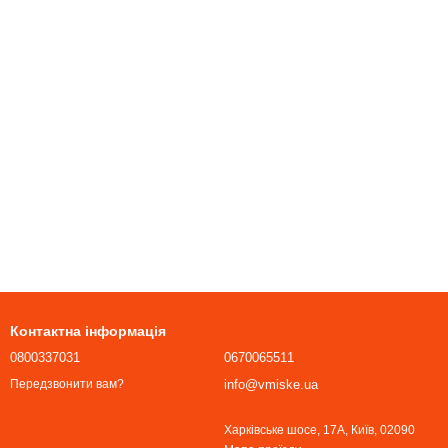
Контактна інформація
0800337031
0670065511
info@vmiske.ua
Передзвонити вам?
Харківське шосе, 17А, Київ, 02090