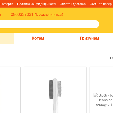
ої оферти
Політика конфіденційності
Оплата і доставка
Обмін та повер
0800337031
в
Передзвонити вам?
Котам
Гризунам
С