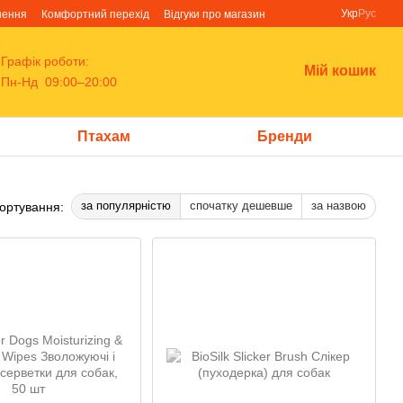
Укр
Рус
нення
Комфортний перехід
Відгуки про магазин
Графік роботи:
Мій кошик
Пн-Нд 09:00–20:00
Птахам
Бренди
за популярністю
спочатку дешевше
за назвою
ортування: