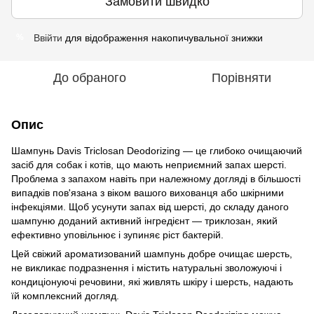
Замовити швидко
Ввійти
для відображення накопичувальної знижки
%
До обраного
Порівняти
Опис
Шампунь Davis Triclosan Deodorizing — це глибоко очищаючий
засіб для собак і котів, що мають неприємний запах шерсті.
Проблема з запахом навіть при належному догляді в більшості
випадків пов'язана з віком вашого вихованця або шкірними
інфекціями. Щоб усунути запах від шерсті, до складу даного
шампуню доданий активний інгредієнт — триклозан, який
ефективно уповільнює і зупиняє ріст бактерій.
Цей свіжий ароматизований шампунь добре очищає шерсть,
не викликає подразнення і містить натуральні зволожуючі і
кондиціонуючі речовини, які живлять шкіру і шерсть, надають
їй комплексний догляд.