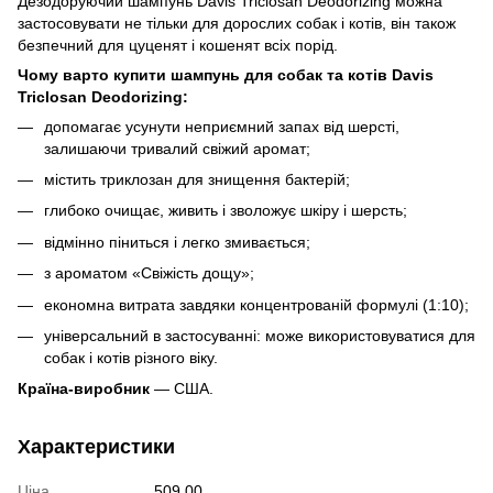
Дезодоруючий шампунь Davis Triclosan Deodorizing можна
застосовувати не тільки для дорослих собак і котів, він також
безпечний для цуценят і кошенят всіх порід.
Чому варто купити шампунь для собак та котів Davis
Triclosan Deodorizing:
допомагає усунути неприємний запах від шерсті,
залишаючи тривалий свіжий аромат;
містить триклозан для знищення бактерій;
глибоко очищає, живить і зволожує шкіру і шерсть;
відмінно піниться і легко змивається;
з ароматом «Свіжість дощу»;
економна витрата завдяки концентрованій формулі (1:10);
універсальний в застосуванні: може використовуватися для
собак і котів різного віку.
Країна-виробник
— США.
Характеристики
Ціна
509.00