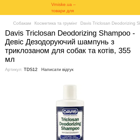
Собакам
Косметика та грумінг
Davis Triclosan Deodorizing
Davis Triclosan Deodorizing Shampoo -
Девіс Дезодоруючий шампунь з
триклозаном для собак та котів, 355
мл
Артикул:
TDS12
Написати відгук