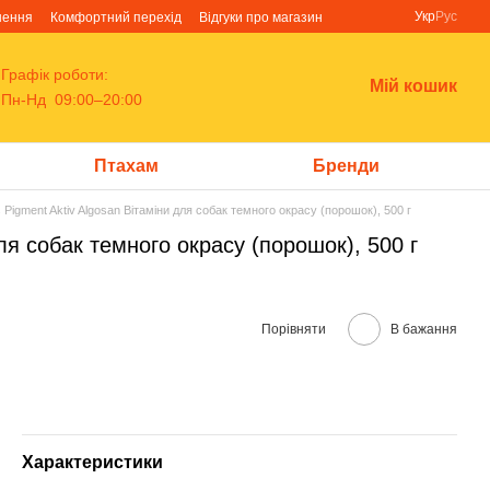
Укр
Рус
нення
Комфортний перехід
Відгуки про магазин
Графік роботи:
Мій кошик
Пн-Нд 09:00–20:00
Птахам
Бренди
s Pigment Aktiv Algosan Вітаміни для собак темного окрасу (порошок), 500 г
для собак темного окрасу (порошок), 500 г
Порівняти
В бажання
Характеристики