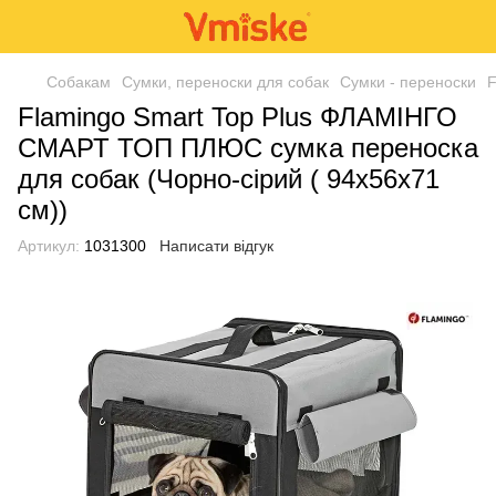
Собакам
Сумки, переноски для собак
Сумки - переноски
F
Flamingo Smart Top Plus ФЛАМІНГО
СМАРТ ТОП ПЛЮС сумка переноска
для собак (Чорно-сірий ( 94х56х71
см))
Артикул:
1031300
Написати відгук