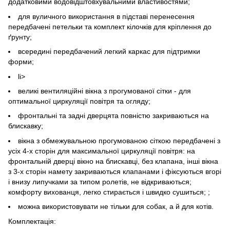
додатковими водовідштовхувальними властивостями;
для вуличного використання в підставі перенесення
передбачені петельки та комплект кілочків для кріплення до
ґрунту;
всередині передбачений легкий каркас для підтримки
форми;
li>
великі вентиляційні вікна з прогумованої сітки - для
оптимальної циркуляції повітря та огляду;
фронтальні та задні дверцята повністю закриваються на
блискавку;
вікна з обмежувальною прогумованою сіткою передбачені з
усіх 4-х сторін для максимальної циркуляції повітря: на
фронтальній дверці вікно на блискавці, без клапана, інші вікна
з 3-х сторін намету закриваються клапанами і фіксуються вгорі
і внизу липучками за типом ролетів, не відкриваються;
комфорту вихованця, легко стирається і швидко сушиться; ;
можна використовувати не тільки для собак, а й для котів.
Комплектація: