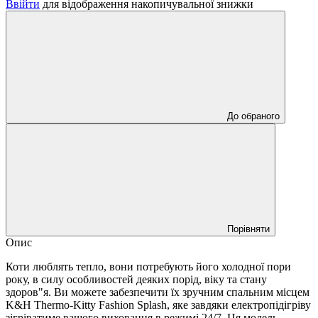
Ввійти
для відображення накопичувальної знижки
До обраного
Порівняти
Опис
Коти люблять тепло, вони потребують його холодної пори
року, в силу особливостей деяких порід, віку та стану
здоров"я. Ви можете забезпечити їх зручним спальним місцем
K&H Thermo-Kitty Fashion Splash, яке завдяки електропідігріву
зігріватиме вашого вихованця в режимі 24/7. Ця модель