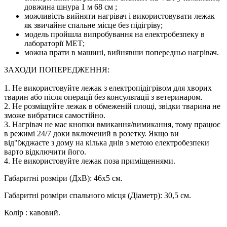
довжина шнура 1 м 68 см ;
можливість вийняти нагрівач і використовувати лежак
як звичайне спальне місце без підігріву;
модель пройшла випробування на електробезпеку в
лабораторії МЕТ;
можна прати в машині, вийнявши попередньо нагрівач.
ЗАХОДИ ПОПЕРЕДЖЕННЯ:
1. Не використовуйте лежак з електропідігрівом для хворих
тварин або після операції без консультації з ветеринаром.
2. Не розміщуйте лежак в обмеженій площі, звідки тварина не
зможе вибратися самостійно.
3. Нагрівач не має кнопки вмикання/вимикання, тому працює
в режимі 24/7 доки включений в розетку. Якщо ви
від"їжджаєте з дому на кілька днів з метою електробезпеки
варто відключити його.
4. Не використовуйте лежак поза приміщеннями.
Габаритні розміри (ДхВ): 46х5 см.
Габаритні розміри спального місця (Діаметр): 30,5 см.
Колір : кавовий.