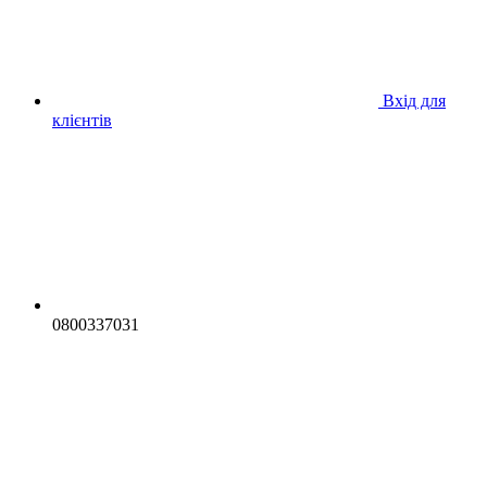
Вхід для
клієнтів
0800337031