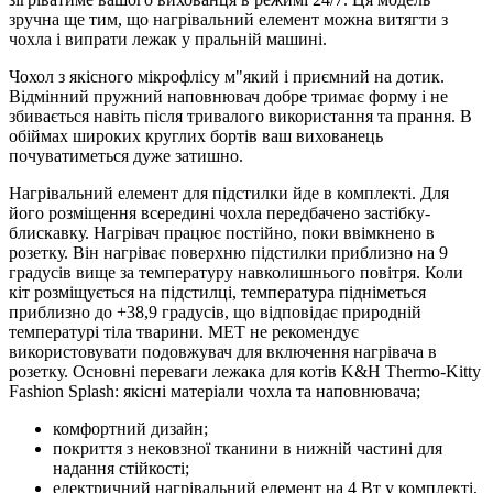
зручна ще тим, що нагрівальний елемент можна витягти з
чохла і випрати лежак у пральній машині.
Чохол з якісного мікрофлісу м"який і приємний на дотик.
Відмінний пружний наповнювач добре тримає форму і не
збивається навіть після тривалого використання та прання. В
обіймах широких круглих бортів ваш вихованець
почуватиметься дуже затишно.
Нагрівальний елемент для підстилки йде в комплекті. Для
його розміщення всередині чохла передбачено застібку-
блискавку. Нагрівач працює постійно, поки ввімкнено в
розетку. Він нагріває поверхню підстилки приблизно на 9
градусів вище за температуру навколишнього повітря. Коли
кіт розміщується на підстилці, температура підніметься
приблизно до +38,9 градусів, що відповідає природній
температурі тіла тварини. MET не рекомендує
використовувати подовжувач для включення нагрівача в
розетку. Основні переваги лежака для котів K&H Thermo-Kitty
Fashion Splash: якісні матеріали чохла та наповнювача;
комфортний дизайн;
покриття з нековзної тканини в нижній частині для
надання стійкості;
електричний нагрівальний елемент на 4 Вт у комплекті,