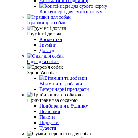
Автоматичні годівниці
Контейнери для сухого корму
Іграшки для собак
Грумінг і догляд
Косметика
Грумінг
Догляд
Одяг для собак
Здоров'я собак
Вітаміни та добавки
Ветеринарні препарати
Прибирання за собакою
Прибирання в будинку
Пелюшки
Пакети
Підгузки
Туалети