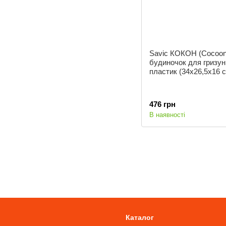
Savic КОКОН (Cocoon
будиночок для гризуні
пластик (34х26,5х16 
476 грн
В наявності
Каталог