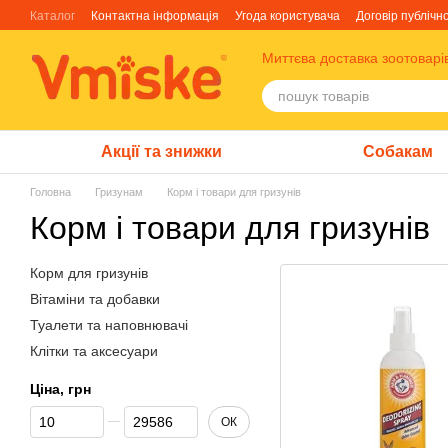
Перейти до основного контенту
Каталог
Контактна інформація
Угода користувача
Договір публічн
Блог
Про нас
Факти про TM Грандорф
Миттєва доставка зоотоварі
Акції та знижки
Собакам
Головна
Гризунам
Корм і товари для гризунів
Корм і товари для гризунів
Корм для гризунів
Вітаміни та добавки
Туалети та наповнювачі
Клітки та аксесуари
Ціна, грн
Від Ціна, грн
До Ціна, грн
ОК