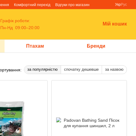
Укр
Рус
нення
Комфортний перехід
Відгуки про магазин
Графік роботи:
Мій кошик
Пн-Нд 09:00–20:00
Птахам
Бренди
за популярністю
спочатку дешевше
за назвою
ортування: