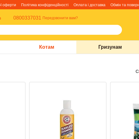
ої оферти
Політика конфіденційності
Оплата і доставка
Обмін та повер
0800337031
в
Передзвонити вам?
Котам
Гризунам
С