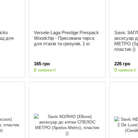
icks
Versele-Laga Prestige Prespack
Savic ЗАГ
ощі для
Woodchip - Пресована тирса
аксесуар 
для птахів та гризунів, 1 кг
МЕТРО (Spe
пластик ()
165 грн
226 грн
В наявності
В наявності