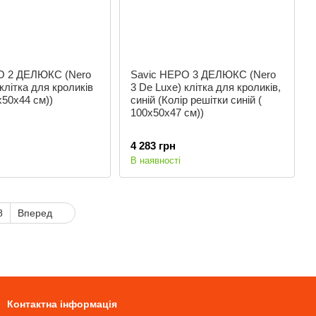
О 2 ДЕЛЮКС (Nero
Savic НЕРО 3 ДЕЛЮКС (Nero
клітка для кроликів
3 De Luxe) клітка для кроликів,
х50х44 см))
синій (Колір решітки синій (
100х50х47 см))
4 283 грн
В наявності
8
Вперед
Контактна інформація