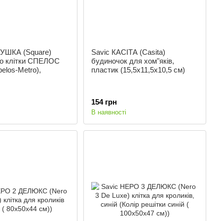
ЛУШКА (Square)
Savic КАСІТА (Casita)
до клітки СПЕЛОС
будиночок для хом"яків,
los-Metro),
пластик (15,5х11,5х10,5 см)
154 грн
В наявності