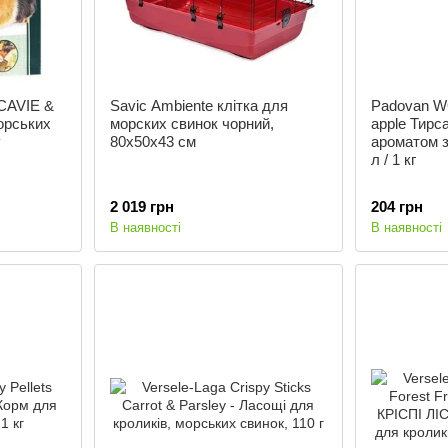
CAVIE &
Savic Ambiente клітка для
Padovan W
орських
морских свинок чорний,
apple Тирса
у
80х50х43 см
ароматом з
л / 1 кг
2 019 грн
204 грн
В наявності
В наявності