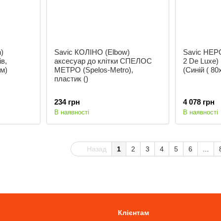
)
Savic КОЛІНО (Elbow)
Savic НЕР
в,
аксесуар до клітки СПЕЛОС
2 De Luxe) 
см)
МЕТРО (Spelos-Metro),
(Cиній ( 80
пластик ()
234 грн
4 078 грн
В наявності
В наявності
Назад
1
2
3
4
5
6
...
Клієнтам