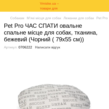
Собакам
М'які місця для собак
Лежанки для собак
Pet Pro
Pet Pro ЧАС СПАТИ овальне
спальне місце для собак, тканина,
бежевий (Чорний ( 79х55 см))
Артикул:
0706222
Написати відгук