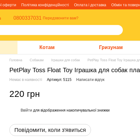
ої оферти
Політика конфіденційності
Оплата і доставка
Обмін та повер
0800337031
в
Передзвонити вам?
Котам
Гризунам
Головна
Собакам
Іграшки для собак
PetPlay Toss Float Toy Іграшка 
PetPlay Toss Float Toy Іграшка для собак п
Немає в наявності
Артикул: 5115
Написати відгук
220 грн
Ввійти
для відображення накопичувальної знижки
%
Повідомити, коли з'явиться