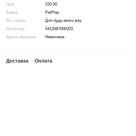
Ціна
220.00
Бренд
PetPlay
Вік собаки
Для будь-якого віку
Штрихкод
5412087000203
Країна виробник
Німеччина
Доставка
Оплата