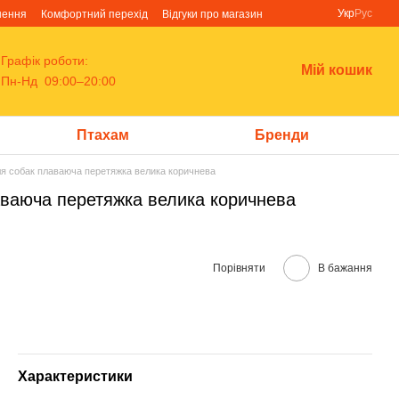
Укр
Рус
нення
Комфортний перехід
Відгуки про магазин
Графік роботи:
Мій кошик
Пн-Нд 09:00–20:00
Птахам
Бренди
для собак плаваюча перетяжка велика коричнева
лаваюча перетяжка велика коричнева
Порівняти
В бажання
Характеристики