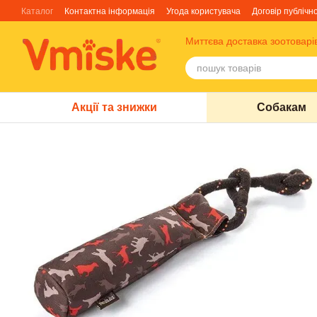
Перейти до основного контенту
Каталог
Контактна інформація
Угода користувача
Договір публічн
Блог
Про нас
Факти про TM Грандорф
Миттєва доставка зоотоварі
Акції та знижки
Собакам