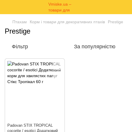
Птахам
Корм і товари для декоративних птахів
Prestige
Prestige
Фільтр
За популярністю
Padovan STIX TROPICAL
cocorite / esotici Додатковий