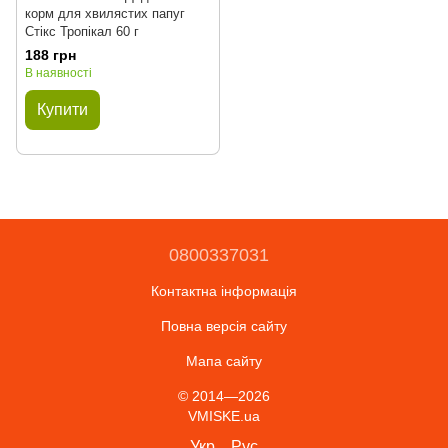
корм для хвилястих папуг
Стікс Тропікал 60 г
188 грн
В наявності
Купити
0800337031
Контактна інформація
Повна версія сайту
Мапа сайту
© 2014—2026
VMISKE.ua
Укр
Рус