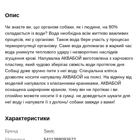
Опис
Чи знаєте ви, що організм собаки, як і людини, на 80%
складається із води? Вода необхідна всім життєво важливих
процесів, які у організмі. Також вода бере участь у процесах
терморегуляції організму. Саме вода допомагає в жаркий час
вода уникнути теплового удару і незворотних наслідків
згущення крові. Напувалка АКВАБОЙ виготовлена з харчового
пластику, який чудово зберігає свіжість води протягом дня.
Собаці дуже зручно пити з неї воду. Спеціальна кліпса
дозволяє носити напувалку АКВАБОЙ на поясі. На відміну від
моделей напувалок з клапанними краниками, АКВАБОЙ
оснащена шарнірним краном, тому він не протікає і ви
спокійно можете носити її в сумці. не доведеться шукати для
неї воду і напувати її з долонь! собаки завжди з вами!
Характеристики
Бренд
Savic
Штрихкод
5411388092672