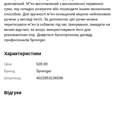
довговічний. М"яч виготовлений з високоякісної первинної
гуми, яку складно розгризти або пошкодити іншим механічним
способом. Для зручності м"яч оснащений міцною нейлоновою
ручкою у вигляді петлі. За допомогою цієї ручки можна
перетягувати м"яч із собакою під час тренування, закидати на
великі відстані, як апорт, використовувати його для
різноманітних ігор. Довіртеся багаторічному досвіду
професіоналів Sprenger.
Характеристики
Ціна
528.00
Бренд
Sprenger
Штрихкод
4022853136596
Відгуки