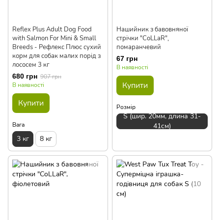
Reflex Plus Adult Dog Food
Нашийник з бавовняної
with Salmon For Mini & Small
стрічки "CoLLaR",
Breeds - Рефлекс Плюс сухий
помаранчевий
корм для собак малих порід з
67 грн
лососем 3 кг
В наявності
680 грн
907 грн
Купити
В наявності
Купити
Розмір
S (шир. 20мм, длина 31-
Вага
41см)
3 кг
8 кг