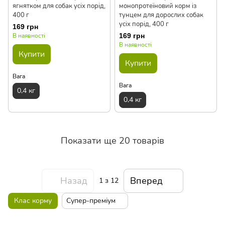
ягнятком для собак усіх порід,
монопротеїновий корм із
400 г
тунцем для дорослих собак
усіх порід, 400 г
169 грн
В наявності
169 грн
В наявності
Купити
Купити
Вага
Вага
0,4 кг
0,4 кг
Показати ще 20 товарів
Назад
Вперед
1
з 12
Клас корму
Супер-преміум