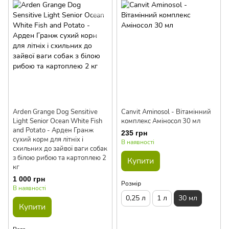
Arden Grange Dog Sensitive
Canvit Aminosol - Вітамінний
Light Senior Ocean White Fish
комплекс Аміносол 30 мл
and Potato - Арден Гранж
235 грн
сухий корм для літніх і
В наявності
схильних до зайвої ваги собак
з білою рибою та картоплею 2
Купити
кг
1 000 грн
Розмір
В наявності
0,25 л
1 л
30 мл
Купити