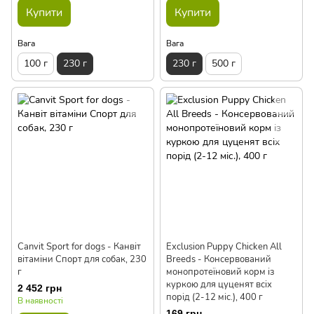
Купити
Купити
Вага
Вага
100 г
230 г
230 г
500 г
Сanvit Sport for dogs - Канвіт
Exclusion Puppy Chicken All
вітаміни Спорт для собак, 230
Breeds - Консервований
г
монопротеїновий корм із
куркою для цуценят всіх
2 452 грн
порід (2-12 міс.), 400 г
В наявності
169 грн