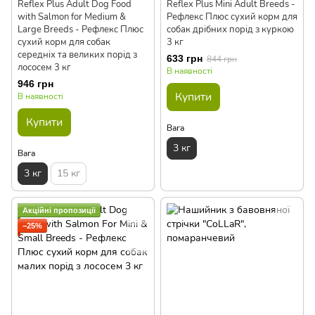
Reflex Plus Adult Dog Food
Reflex Plus Mini Adult Breeds -
with Salmon for Medium &
Рефлекс Плюс сухий корм для
Large Breeds - Рефлекс Плюс
собак дрібних порід з куркою
сухий корм для собак
3 кг
середніх та великих порід з
633 грн
844 грн
лососем 3 кг
В наявності
946 грн
Купити
В наявності
Купити
Вага
3 кг
Вага
3 кг
15 кг
Акційні пропозиції
−25%