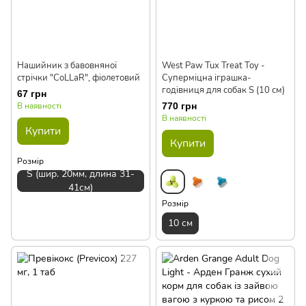
Нашийник з бавовняної
West Paw Tux Treat Toy -
стрічки "CoLLaR", фіолетовий
Суперміцна іграшка-
годівниця для собак S (10 см)
67 грн
В наявності
770 грн
В наявності
Купити
Купити
Розмір
S (шир. 20мм, длина 31-
41см)
Розмір
10 см