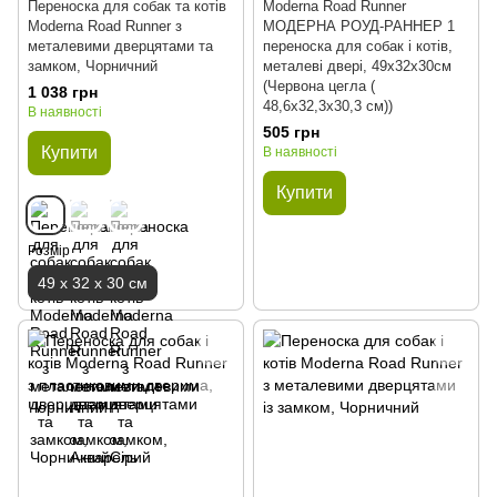
Переноска для собак та котів
Moderna Road Runner
Moderna Road Runner з
МОДЕРНА РОУД-РАННЕР 1
металевими дверцятами та
переноска для собак і котів,
замком, Чорничний
металеві двері, 49х32х30см
(Червона цегла (
1 038 грн
48,6х32,3х30,3 см))
В наявності
505 грн
Купити
В наявності
Купити
Розмір
49 х 32 х 30 см