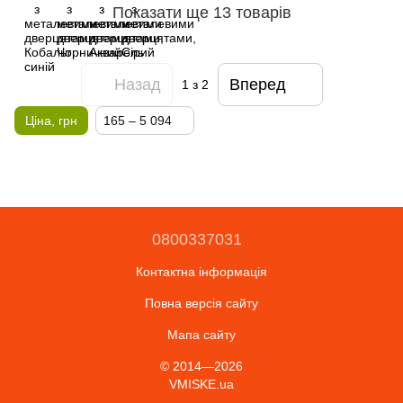
Показати ще 13 товарів
Назад
Вперед
1
з 2
Ціна, грн
165 – 5 094
0800337031
Контактна інформація
Повна версія сайту
Мапа сайту
© 2014—2026
VMISKE.ua