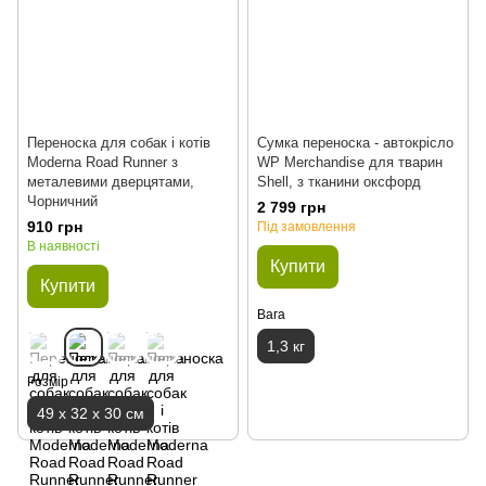
Переноска для собак і котів
Сумка переноска - автокрісло
Moderna Road Runner з
WP Merchandise для тварин
металевими дверцятами,
Shell, з тканини оксфорд
Чорничний
2 799 грн
910 грн
Під замовлення
В наявності
Купити
Купити
Вага
1,3 кг
Розмір
49 х 32 х 30 см