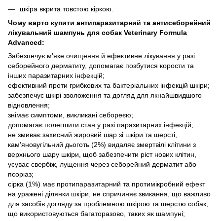
шкіра вкрита товстою кіркою.
Чому варто купити антипаразитарний та антисеборейний
лікувальний шампунь для собак Veterinary Formula
Advanced:
Забезпечує м’яке очищення й ефективне лікування у разі
себорейного дерматиту, допомагає позбутися корости та
інших паразитарних інфекцій;
ефективний проти грибкових та бактеріальних інфекцій шкіри;
забезпечує шкірі зволоження та догляд для якнайшвидшого
відновлення;
знімає симптоми, викликані себореєю;
допомагає полегшити стан у разі паразитарних інфекцій;
не змиває захисний жировий шар зі шкіри та шерсті;
кам’яновугільний дьоготь (2%) видаляє змертвілі клітини з
верхнього шару шкіри, щоб забезпечити ріст нових клітин,
усуває свербіж, лущення через себорейний дерматит або
псоріаз;
сірка (1%) має протипаразитарний та протимікробний ефект
на уражені ділянки шкіри, не спричиняє звикання, що важливо
для засобів догляду за проблемною шкірою та шерстю собак,
що використовуються багаторазово, таких як шампуні;