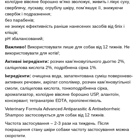
колоїдне вівсяне борошно м’яко зволожує, живить і лікує суху,
сверблячу, лускаву, огрубілу шкіру, пом’якшує її, знижуючи
свербіж і подразнення;
без парабенів;
не знижує ефективність раніше нанесених засобів від бліх і
кліщів;
рН збалансований;
Важливо!
Використовувати лише для собак від 12 тижнів. Не
використовувати для котів!;
Активні інгредієнти:
розчин кам’яновугільного дьогтю 2%,
саліцилова кислота 2%, подрібнена сірка 1%.
Інгредієнти:
очищена вода, запатентована суміш поверхнево-
активних речовин, акрілат сополімер, розчин кам’яновугільної
смоли, саліцилова кислота, тонкоподрібнена сірка,
ароматизатор, колоїдне вівсяне борошно USP, алантоїн,
консервант, тетранатрію EDTA, пропіленгліколь.
Veterinary Formula Advanced Antiparasitic & Antiseborrheic
Shampoo застосовується для собак від 12 тижнів.
Частота застосування – 2-3 рази на тиждень. Після
покращення стану шкіри собаки частоту застосування можна
скоротити.