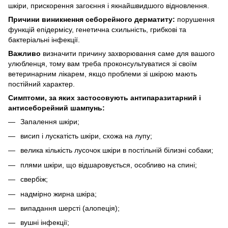
шкіри, прискорення загоєння і якнайшвидшого відновлення.
Причини виникнення себорейного дерматиту:
порушення
функцій епідермісу, генетична схильність, грибкові та
бактеріальні інфекції.
Важливо
визначити причину захворювання саме для вашого
улюбленця, тому вам треба проконсультуватися зі своїм
ветеринарним лікарем, якщо проблеми зі шкірою мають
постійний характер.
Симптоми, за яких застосовують антипаразитарний і
антисеборейний шампунь:
Запалення шкіри;
висип і лускатість шкіри, схожа на лупу;
велика кількість лусочок шкіри в постільній білизні собаки;
плями шкіри, що відшаровується, особливо на спині;
свербіж;
надмірно жирна шкіра;
випадання шерсті (алопеція);
вушні інфекції;