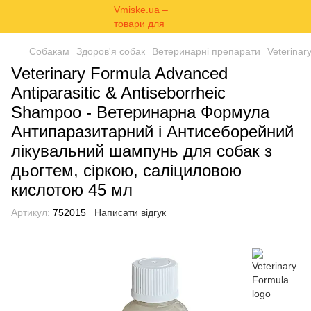
Собакам
Здоров'я собак
Ветеринарні препарати
Veterinar
Veterinary Formula Advanced
Antiparasitic & Antiseborrheic
Shampoo - Ветеринарна Формула
Антипаразитарний і Антисеборейний
лікувальний шампунь для собак з
дьогтем, сіркою, саліциловою
кислотою 45 мл
Артикул:
752015
Написати відгук