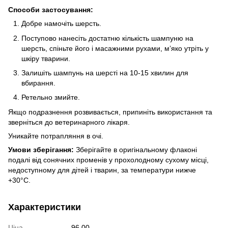
Способи застосування:
Добре намочіть шерсть.
Поступово нанесіть достатню кількість шампуню на
шерсть, спіньте його і масажними рухами, м’яко утріть у
шкіру тварини.
Залишіть шампунь на шерсті на 10-15 хвилин для
вбирання.
Ретельно змийте.
Якщо подразнення розвивається, припиніть використання та
зверніться до ветеринарного лікаря.
Уникайте потрапляння в очі.
Умови зберігання:
Зберігайте в оригінальному флаконі
подалі від сонячних променів у прохолодному сухому місці,
недоступному для дітей і тварин, за температури нижче
+30°C.
Характеристики
Ціна
96.00