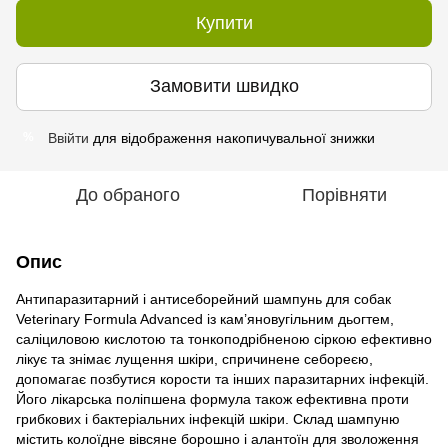
Купити
Замовити швидко
Ввійти
для відображення накопичувальної знижки
%
До обраного
Порівняти
Опис
Антипаразитарний і антисеборейний шампунь для собак
Veterinary Formula Advanced із кам’яновугільним дьогтем,
саліциловою кислотою та тонкоподрібненою сіркою ефективно
лікує та знімає лущення шкіри, спричинене себореєю,
допомагає позбутися корости та інших паразитарних інфекцій.
Його лікарська поліпшена формула також ефективна проти
грибкових і бактеріальних інфекцій шкіри. Склад шампуню
містить колоїдне вівсяне борошно і алантоїн для зволоження