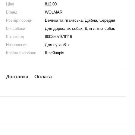
Ціна
812.00
Бренд
WOLMAR
Розмір породи
Велика та гігантська, Дрібна, Середня
Вік собаки
Для дорослих собак, Для літніх собак
Штрихкод
8003507979116
Назначение
Для суглобів
Країна виробник
Швейцарія
Доставка
Оплата