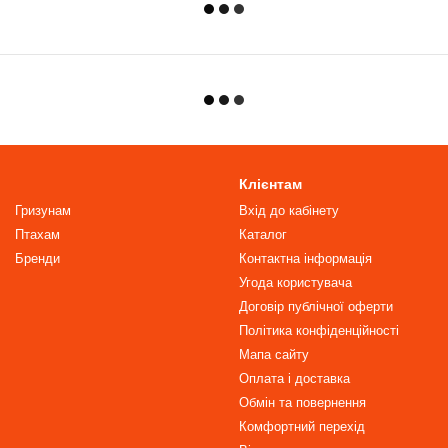
Клієнтам
Гризунам
Вхід до кабінету
Птахам
Каталог
Бренди
Контактна інформація
Угода користувача
Договір публічної оферти
Політика конфіденційності
Мапа сайту
Оплата і доставка
Обмін та повернення
Комфортний перехід