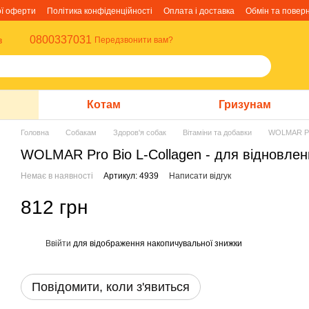
ої оферти
Політика конфіденційності
Оплата і доставка
Обмін та повер
0800337031
в
Передзвонити вам?
Котам
Гризунам
Головна
Собакам
Здоров'я собак
Вітаміни та добавки
WOLMAR Pro 
WOLMAR Pro Bio L-Collagen - для відновлення
Немає в наявності
Артикул: 4939
Написати відгук
812 грн
Ввійти
для відображення накопичувальної знижки
%
Повідомити, коли з'явиться