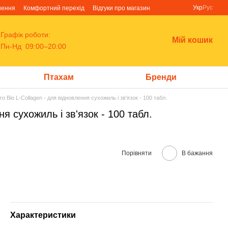
Укр
Рус
нення
Комфортний перехід
Відгуки про магазин
Графік роботи:
Мій кошик
Пн-Нд 09:00–20:00
Птахам
Бренди
Bio L-Collagen - для відновлення сухожиль і зв'язок - 100 табл.
 сухожиль і зв'язок - 100 табл.
Порівняти
В бажання
Характеристики