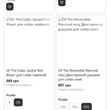
M
M
GF Pet Cabin Jacket Red
GF Pet Reversible Raincoat
Жакет для собак червоний
navy Двосторонній дощовик
для собак синій
568 грн
897 грн
Немає в наявності
Немає в наявності
Розмір
Розмір
S
XS
2XL
3XL
4XL