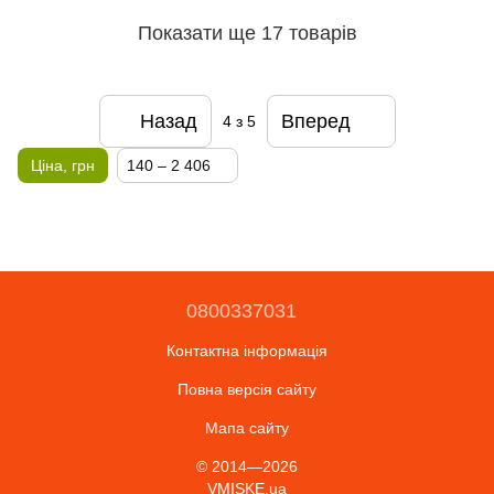
Показати ще 17 товарів
Назад
Вперед
4
з 5
Ціна, грн
140 – 2 406
0800337031
Контактна інформація
Повна версія сайту
Мапа сайту
© 2014—2026
VMISKE.ua