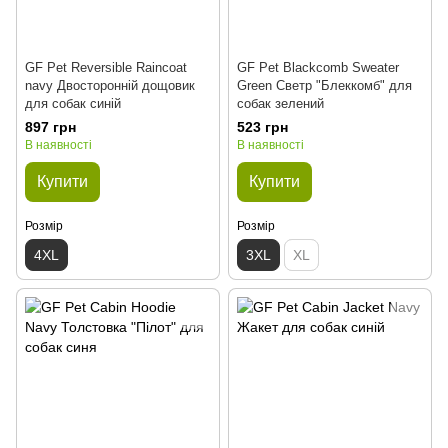
GF Pet Reversible Raincoat
GF Pet Blackcomb Sweater
navy Двосторонній дощовик
Green Светр "Блеккомб" для
для собак синій
собак зелений
897 грн
523 грн
В наявності
В наявності
Купити
Купити
Розмір
Розмір
4XL
3XL
XL