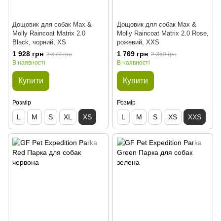
Дощовик для собак Max &
Дощовик для собак Max &
Molly Raincoat Matrix 2.0
Molly Raincoat Matrix 2.0 Rose,
Black, чорний, XS
рожевий, XXS
1 928 грн
1 769 грн
2 570 грн
2 359 грн
В наявності
В наявності
Купити
Купити
Розмір
Розмір
L
M
S
XL
XS
L
M
S
XS
XXS