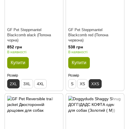
GF Pet Steppmantel
GF Pet Steppmantel
Blackcomb вlack (Попона
Blackcomb red (Попона
чорна)
червона)
852 грн
538 грн
В наявності
В наявності
Купити
Купити
Розмір
Розмір
2XL
3XL
4XL
S
XS
XXS