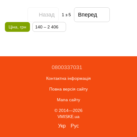
Назад
Вперед
1
з 5
Ціна, грн
140 – 2 406
0800337031
Контактна інформація
Повна версія сайту
Мапа сайту
© 2014—2026
VMISKE.ua
Укр
Рус