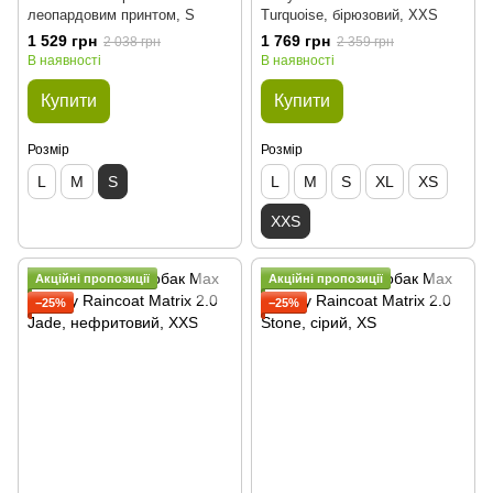
леопардовим принтом, S
Turquoise, бірюзовий, XXS
1 529 грн
1 769 грн
2 038 грн
2 359 грн
В наявності
В наявності
Купити
Купити
Розмір
Розмір
L
M
S
L
M
S
XL
XS
XXS
Акційні пропозиції
Акційні пропозиції
−25%
−25%