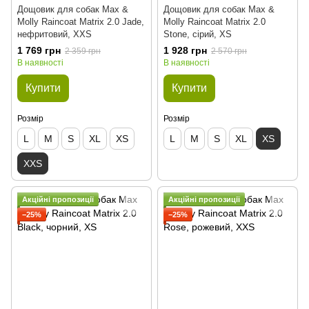
Дощовик для собак Max &
Дощовик для собак Max &
Molly Raincoat Matrix 2.0 Jade,
Molly Raincoat Matrix 2.0
нефритовий, XXS
Stone, сірий, XS
1 769 грн
1 928 грн
2 359 грн
2 570 грн
В наявності
В наявності
Купити
Купити
Розмір
Розмір
L
M
S
XL
XS
L
M
S
XL
XS
XXS
Акційні пропозиції
Акційні пропозиції
−25%
−25%