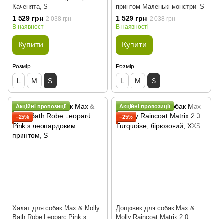
Каченята, S
принтом Маленькі монстри, S
1 529 грн
1 529 грн
2 038 грн
2 038 грн
В наявності
В наявності
Купити
Купити
Розмір
Розмір
L
M
S
L
M
S
Акційні пропозиції
Акційні пропозиції
−25%
−25%
Халат для собак Max & Molly
Дощовик для собак Max &
Bath Robe Leopard Pink з
Molly Raincoat Matrix 2.0