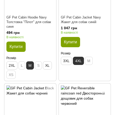
GF Pet Cabin Hoodie Navy
GF Pet Cabin Jacket Navy
Толстовка "Пілот" для собак
Жакет для собак синій
синя
1 047 грн
494 грн
В наявності
В наявності
Купити
Купити
Розмір
Розмір
3XL
4XL
M
2XL
L
M
S
XL
XS