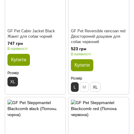
GF Pet Cabin Jacket Black
GF Pet Reversible raincoan red
Жакет для собак чорний
Двосторонній дощовик для
собак червоний
747 грн
523 грн
В наявності
В наявності
Купити
Купити
Розмір
Розмір
XL
L
M
XL