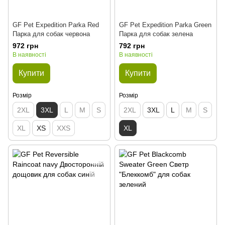
GF Pet Expedition Parka Red
GF Pet Expedition Parka Green
Парка для собак червона
Парка для собак зелена
972 грн
792 грн
В наявності
В наявності
Купити
Купити
Розмір
Розмір
2XL
3XL
L
M
S
2XL
3XL
L
M
S
XL
XS
XXS
XL