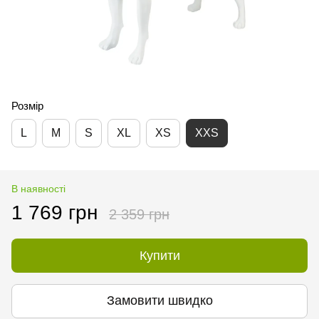
Розмір
L
M
S
XL
XS
XXS
В наявності
1 769 грн
2 359 грн
Купити
Замовити швидко