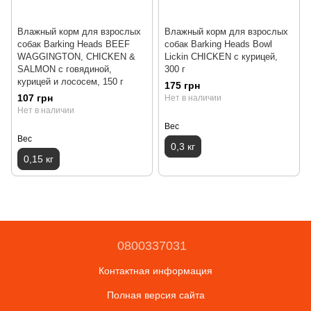
Влажный корм для взрослых
Влажный корм для взрослых
собак Barking Heads BEEF
собак Barking Heads Bowl
WAGGINGTON, CHICKEN &
Lickin CHICKEN с курицей,
SALMON с говядиной,
300 г
курицей и лососем, 150 г
175 грн
107 грн
Нет в наличии
Нет в наличии
Вес
Вес
0,3 кг
0,15 кг
0800337031
Контактная информация
Полная версия сайта