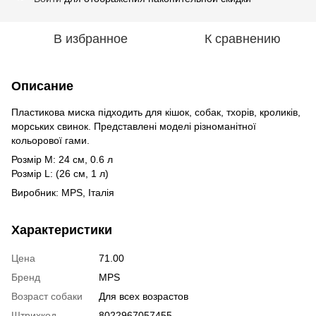
В избранное
К сравнению
Описание
Пластикова миска підходить для кішок, собак, тхорів, кроликів,
морських свинок. Представлені моделі різноманітної
кольорової гами.
Розмір M: 24 см, 0.6 л
Розмір L: (26 см, 1 л)
Виробник: MPS, Італія
Характеристики
Цена
71.00
Бренд
MPS
Возраст собаки
Для всех возрастов
Штрихкод
8022967057455