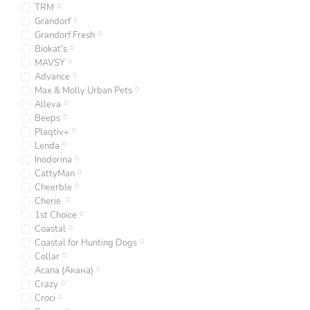
TRM
0
Grandorf
0
Grandorf Fresh
0
Biokat's
0
MAVSY
0
Advance
0
Max & Molly Urban Pets
0
Alleva
0
Beeps
0
Plaqtiv+
0
Lenda
0
Inodorina
0
CattyMan
0
Cheerble
0
Cherie
0
1st Choice
0
Coastal
0
Coastal for Hunting Dogs
0
Collar
0
Acana (Акана)
0
Crazy
0
Croci
0