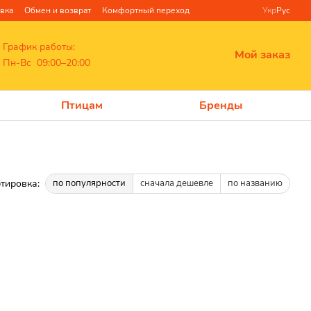
авка
Обмен и возврат
Комфортный переход
Укр
Рус
График работы:
Мой заказ
Пн-Вс 09:00–20:00
Птицам
Бренды
тировка:
по популярности
сначала дешевле
по названию