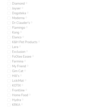
Diamond
0
Joyser
0
Dogoteka
0
Moderna
0
Dr.Clauder's
0
Flamingo
0
Kong
0
Elanco
0
K&H Pet Products
0
Lara
0
Exclusion
0
FoOlee Easee
0
Farmina
0
My Friend
0
Gim Cat
0
Hill's
0
LickiMat
0
KOTIX
0
Frontline
0
Home Food
0
Hydra
0
KRKA
0