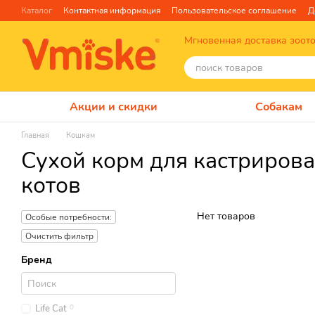
Перейти к основному контенту
Каталог
Контактная информация
Пользовательское соглашение
Д
Отзывы о магазине
Блог
О нас
Факты про TM Грандорф
Мгновенная доставка зоот
Акции и скидки
Собакам
Главная
Кошкам
Сухой корм для кастриров
котов
Нет товаров
Особые потребности:
Очистить фильтр
Бренд
Life Cat
0