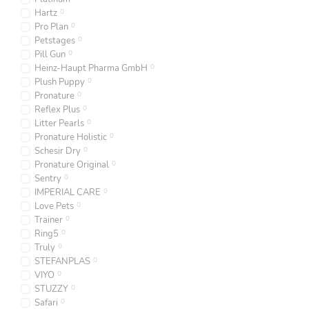
Hartz
0
Pro Plan
0
Petstages
0
Pill Gun
0
Heinz-Haupt Pharma GmbH
0
Plush Puppy
0
Pronature
0
Reflex Plus
0
Litter Pearls
0
Pronature Holistic
0
Schesir Dry
0
Pronature Original
0
Sentry
0
IMPERIAL CARE
0
Love Pets
0
Trainer
0
Ring5
0
Truly
0
STEFANPLAS
0
VIYO
0
STUZZY
0
Safari
0