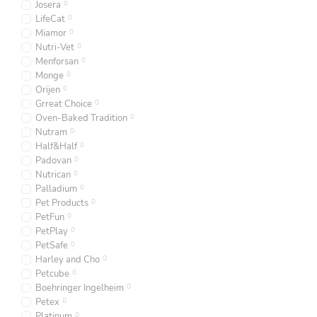
Josera
0
LifeCat
0
Miamor
0
Nutri-Vet
0
Menforsan
0
Monge
0
Orijen
0
Grreat Choice
0
Oven-Baked Tradition
0
Nutram
0
Half&Half
0
Padovan
0
Nutrican
0
Palladium
0
Pet Products
0
PetFun
0
PetPlay
0
PetSafe
0
Harley and Cho
0
Petcube
0
Boehringer Ingelheim
0
Petex
0
Platinum
0