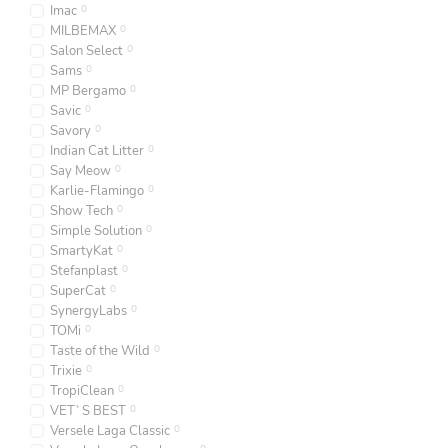
Imac
0
MILBEMAX
0
Salon Select
0
Sams
0
MP Bergamo
0
Savic
0
Savory
0
Indian Cat Litter
0
Say Meow
0
Karlie-Flamingo
0
Show Tech
0
Simple Solution
0
SmartyKat
0
Stefanplast
0
SuperCat
0
SynergyLabs
0
TOMi
0
Taste of the Wild
0
Trixie
0
TropiClean
0
VET`S BEST
0
Versele Laga Classic
0