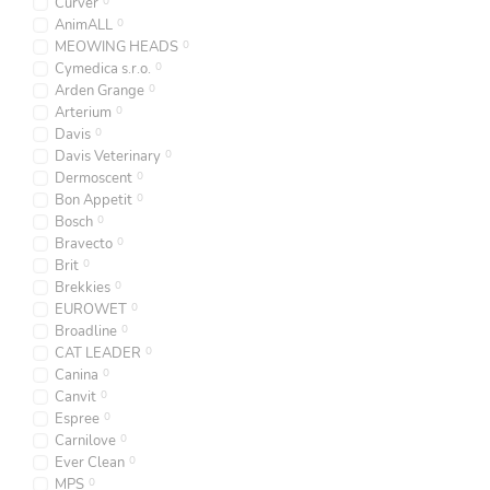
Curver
0
AnimALL
0
MEOWING HEADS
0
Cymedica s.r.o.
0
Arden Grange
0
Arterium
0
Davis
0
Davis Veterinary
0
Dermoscent
0
Bon Appetit
0
Bosch
0
Bravecto
0
Brit
0
Brekkies
0
EUROWET
0
Broadline
0
CAT LEADER
0
Canina
0
Canvit
0
Espree
0
Carnilove
0
Ever Clean
0
MPS
0