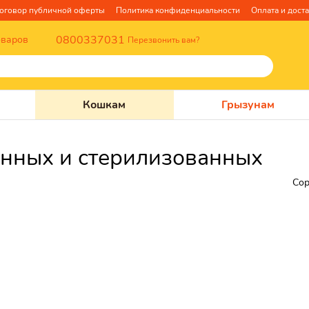
оговор публичной оферты
Политика конфиденциальности
Оплата и дост
0800337031
оваров
Перезвонить вам?
Кошкам
Грызунам
анных и стерилизованных
Сор