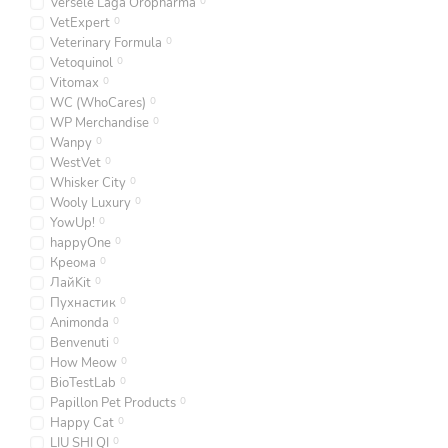
Versele Laga Oropharma
0
VetExpert
0
Veterinary Formula
0
Vetoquinol
0
Vitomax
0
WC (WhoCares)
0
WP Merchandise
0
Wanpy
0
WestVet
0
Whisker City
0
Wooly Luxury
0
YowUp!
0
happyOne
0
Креома
0
ЛайKit
0
Пухнастик
0
Animonda
0
Benvenuti
0
How Meow
0
BioTestLab
0
Papillon Pet Products
0
Happy Cat
0
LIU SHI QI
0