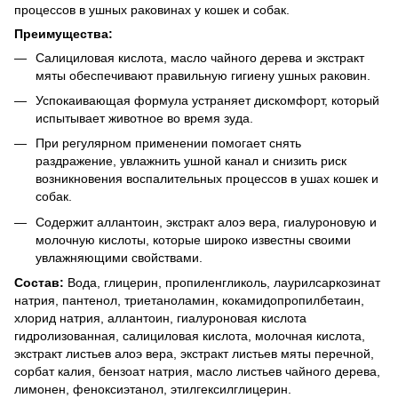
процессов в ушных раковинах у кошек и собак.
Преимущества:
Салициловая кислота, масло чайного дерева и экстракт
мяты обеспечивают правильную гигиену ушных раковин.
Успокаивающая формула устраняет дискомфорт, который
испытывает животное во время зуда.
При регулярном применении помогает снять
раздражение, увлажнить ушной канал и снизить риск
возникновения воспалительных процессов в ушах кошек и
собак.
Содержит аллантоин, экстракт алоэ вера, гиалуроновую и
молочную кислоты, которые широко известны своими
увлажняющими свойствами.
Состав:
Вода, глицерин, пропиленгликоль, лаурилсаркозинат
натрия, пантенол, триетаноламин, кокамидопропилбетаин,
хлорид натрия, аллантоин, гиалуроновая кислота
гидролизованная, салициловая кислота, молочная кислота,
экстракт листьев алоэ вера, экстракт листьев мяты перечной,
сорбат калия, бензоат натрия, масло листьев чайного дерева,
лимонен, феноксиэтанол, этилгексилглицерин.