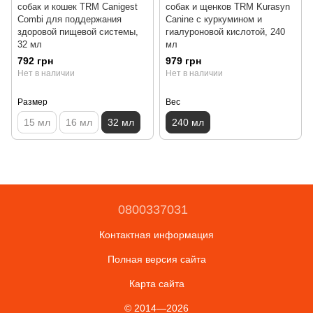
собак и кошек TRM Canigest
собак и щенков TRM Kurasyn
Combi для поддержания
Canine с куркумином и
здоровой пищевой системы,
гиалуроновой кислотой, 240
32 мл
мл
792 грн
979 грн
Нет в наличии
Нет в наличии
Размер
Вес
15 мл
16 мл
32 мл
240 мл
0800337031
Контактная информация
Полная версия сайта
Карта сайта
© 2014—2026