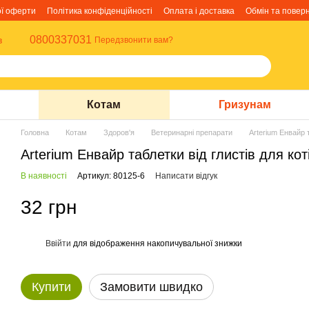
ої оферти
Політика конфіденційності
Оплата і доставка
Обмін та повер
0800337031
в
Передзвонити вам?
Котам
Гризунам
Головна
Котам
Здоров'я
Ветеринарні препарати
Arterium Енвайр т
Arterium Енвайр таблетки від глистів для кот
В наявності
Артикул: 80125-6
Написати відгук
32 грн
Ввійти
для відображення накопичувальної знижки
%
Купити
Замовити швидко