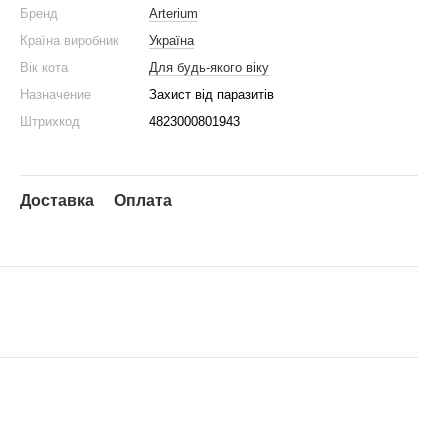
Бренд
Arterium
Країна виробник
Україна
Вік кота
Для будь-якого віку
Назначение
Захист від паразитів
Штрихкод
4823000801943
Доставка
Оплата