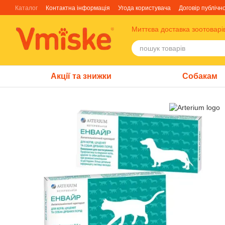
Перейти до основного контенту
Каталог
Контактна інформація
Угода користувача
Договір публічн
Блог
Про нас
Факти про TM Грандорф
Миттєва доставка зоотоварі
Акції та знижки
Собакам