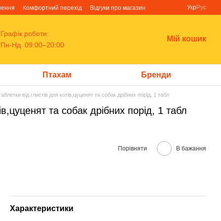
Укр
Рус
нення
Комфортний перехід
Відгуки про магазин
Графік роботи:
Мій кошик
Пн-Нд 09:00–20:00
Птахам
Бренди
аблетки від глистів для котів,цуценят та собак дрібних порід, 1 табл
ів,цуценят та собак дрібних порід, 1 табл
Порівняти
В бажання
Характеристики