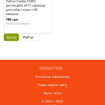
PetFun Feeder FX801
дистанційна Wi-Fi годівниця
для собак і кішок з HD
камерою
786 грн
Немає в наявності
Бренд
PetFun
0800337031
Контактна інформація
Повна версія сайту
Мапа сайту
© 2014—2026